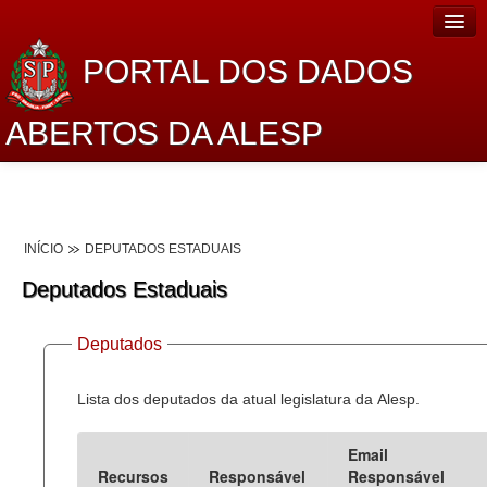
PORTAL DOS DADOS
ABERTOS DA ALESP
Home
Sobre o projeto
INÍCIO
DEPUTADOS ESTADUAIS
Dados Abertos Alesp
Deputados Estaduais
Lei de Acesso à Informação
Deputados
Dados Governamentais Abertos
Planejamento
Lista dos deputados da atual legislatura da Alesp.
Catálogo de dados
Email
Recursos
Responsável
Responsável
Processo Legislativo