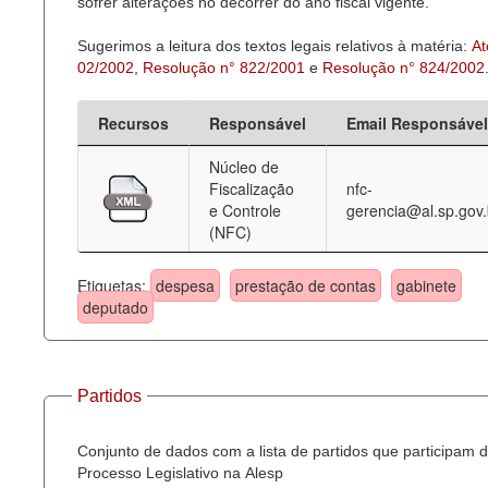
sofrer alterações no decorrer do ano fiscal vigente.
Sugerimos a leitura dos textos legais relativos à matéria:
At
02/2002
,
Resolução n° 822/2001
e
Resolução n° 824/2002
Recursos
Responsável
Email Responsável
Núcleo de
Fiscalização
nfc-
e Controle
gerencia@al.sp.gov.
(NFC)
Etiquetas:
despesa
prestação de contas
gabinete
deputado
Partidos
Conjunto de dados com a lista de partidos que participam 
Processo Legislativo na Alesp