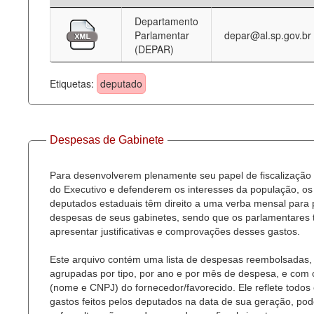
Departamento
Deputados Estaduais
Parlamentar
depar@al.sp.gov.br
(DEPAR)
Administração
Legislação
Etiquetas:
deputado
Agenda
Perguntas frequentes
Despesas de Gabinete
Contato
Para desenvolverem plenamente seu papel de fiscalização
do Executivo e defenderem os interesses da população, os
deputados estaduais têm direito a uma verba mensal para
despesas de seus gabinetes, sendo que os parlamentares
apresentar justificativas e comprovações desses gastos.
Este arquivo contém uma lista de despesas reembolsadas,
agrupadas por tipo, por ano e por mês de despesa, e com
(nome e CNPJ) do fornecedor/favorecido. Ele reflete todos
gastos feitos pelos deputados na data de sua geração, po