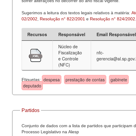
sofrer alterações no decorrer do ano fiscal vigente.
Sugerimos a leitura dos textos legais relativos à matéria:
At
02/2002
,
Resolução n° 822/2001
e
Resolução n° 824/2002
Recursos
Responsável
Email Responsável
Núcleo de
Fiscalização
nfc-
e Controle
gerencia@al.sp.gov.
(NFC)
Etiquetas:
despesa
prestação de contas
gabinete
deputado
Partidos
Conjunto de dados com a lista de partidos que participam 
Processo Legislativo na Alesp