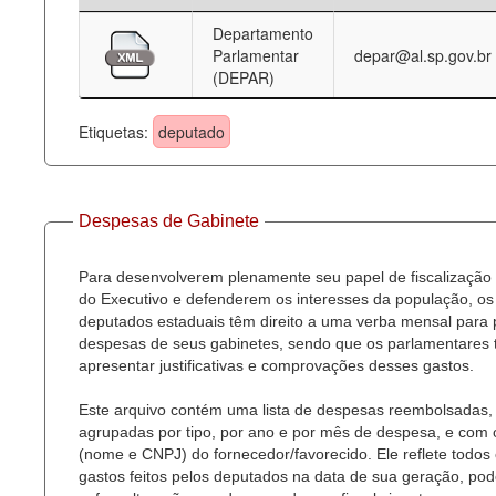
Departamento
Deputados Estaduais
Parlamentar
depar@al.sp.gov.br
(DEPAR)
Administração
Legislação
Etiquetas:
deputado
Agenda
Perguntas frequentes
Despesas de Gabinete
Contato
Para desenvolverem plenamente seu papel de fiscalização
do Executivo e defenderem os interesses da população, os
deputados estaduais têm direito a uma verba mensal para
despesas de seus gabinetes, sendo que os parlamentares
apresentar justificativas e comprovações desses gastos.
Este arquivo contém uma lista de despesas reembolsadas,
agrupadas por tipo, por ano e por mês de despesa, e com
(nome e CNPJ) do fornecedor/favorecido. Ele reflete todos
gastos feitos pelos deputados na data de sua geração, po