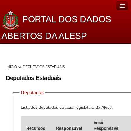
PORTAL DOS DADOS
ABERTOS DA ALESP
Home
Sobre o projeto
INÍCIO
DEPUTADOS ESTADUAIS
Dados Abertos Alesp
Deputados Estaduais
Lei de Acesso à Informação
Deputados
Dados Governamentais Abertos
Planejamento
Lista dos deputados da atual legislatura da Alesp.
Catálogo de dados
Email
Recursos
Responsável
Responsável
Processo Legislativo