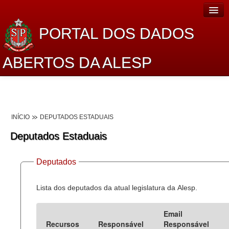
PORTAL DOS DADOS
ABERTOS DA ALESP
Home
Sobre o projeto
INÍCIO
DEPUTADOS ESTADUAIS
Dados Abertos Alesp
Deputados Estaduais
Lei de Acesso à Informação
Deputados
Dados Governamentais Abertos
Planejamento
Lista dos deputados da atual legislatura da Alesp.
Catálogo de dados
Email
Recursos
Responsável
Responsável
Processo Legislativo