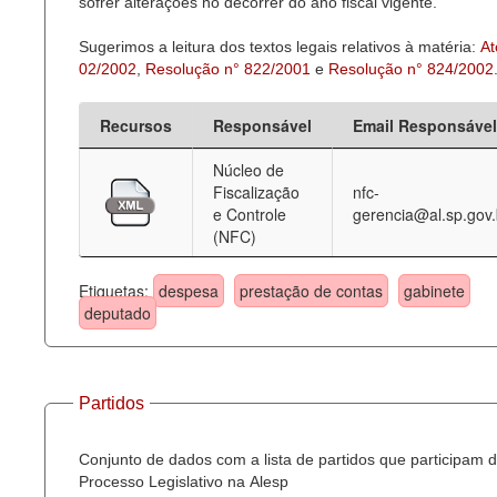
sofrer alterações no decorrer do ano fiscal vigente.
Sugerimos a leitura dos textos legais relativos à matéria:
At
02/2002
,
Resolução n° 822/2001
e
Resolução n° 824/2002
Recursos
Responsável
Email Responsável
Núcleo de
Fiscalização
nfc-
e Controle
gerencia@al.sp.gov.
(NFC)
Etiquetas:
despesa
prestação de contas
gabinete
deputado
Partidos
Conjunto de dados com a lista de partidos que participam 
Processo Legislativo na Alesp