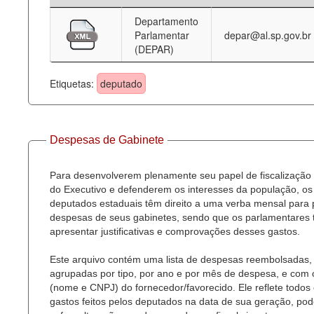
Departamento
Deputados Estaduais
Parlamentar
depar@al.sp.gov.br
(DEPAR)
Administração
Legislação
Etiquetas:
deputado
Agenda
Perguntas frequentes
Despesas de Gabinete
Contato
Para desenvolverem plenamente seu papel de fiscalização
do Executivo e defenderem os interesses da população, os
deputados estaduais têm direito a uma verba mensal para
despesas de seus gabinetes, sendo que os parlamentares
apresentar justificativas e comprovações desses gastos.
Este arquivo contém uma lista de despesas reembolsadas,
agrupadas por tipo, por ano e por mês de despesa, e com
(nome e CNPJ) do fornecedor/favorecido. Ele reflete todos
gastos feitos pelos deputados na data de sua geração, po