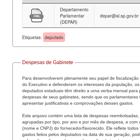
Departamento
Deputados Estaduais
Parlamentar
depar@al.sp.gov.br
(DEPAR)
Administração
Legislação
Etiquetas:
deputado
Agenda
Perguntas frequentes
Despesas de Gabinete
Contato
Para desenvolverem plenamente seu papel de fiscalização
do Executivo e defenderem os interesses da população, os
deputados estaduais têm direito a uma verba mensal para
despesas de seus gabinetes, sendo que os parlamentares
apresentar justificativas e comprovações desses gastos.
Este arquivo contém uma lista de despesas reembolsadas,
agrupadas por tipo, por ano e por mês de despesa, e com
(nome e CNPJ) do fornecedor/favorecido. Ele reflete todos
gastos feitos pelos deputados na data de sua geração, po