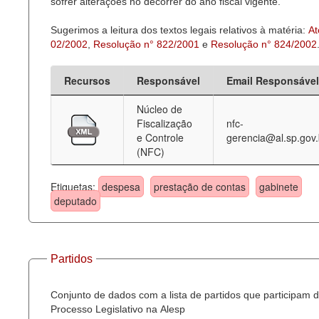
sofrer alterações no decorrer do ano fiscal vigente.
Sugerimos a leitura dos textos legais relativos à matéria:
At
02/2002
,
Resolução n° 822/2001
e
Resolução n° 824/2002
Recursos
Responsável
Email Responsável
Núcleo de
Fiscalização
nfc-
e Controle
gerencia@al.sp.gov.
(NFC)
Etiquetas:
despesa
prestação de contas
gabinete
deputado
Partidos
Conjunto de dados com a lista de partidos que participam 
Processo Legislativo na Alesp