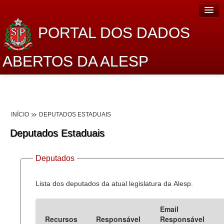
PORTAL DOS DADOS
ABERTOS DA ALESP
Home
Sobre o projeto
INÍCIO
DEPUTADOS ESTADUAIS
Dados Abertos Alesp
Deputados Estaduais
Lei de Acesso à Informação
Deputados
Dados Governamentais Abertos
Planejamento
Lista dos deputados da atual legislatura da Alesp.
Catálogo de dados
Email
Recursos
Responsável
Responsável
Processo Legislativo