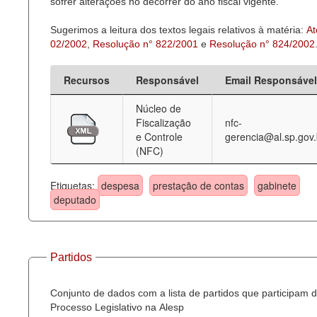
sofrer alterações no decorrer do ano fiscal vigente.
Sugerimos a leitura dos textos legais relativos à matéria:
At
02/2002
,
Resolução n° 822/2001
e
Resolução n° 824/2002
Recursos
Responsável
Email Responsável
Núcleo de
Fiscalização
nfc-
e Controle
gerencia@al.sp.gov.
(NFC)
Etiquetas:
despesa
prestação de contas
gabinete
deputado
Partidos
Conjunto de dados com a lista de partidos que participam 
Processo Legislativo na Alesp