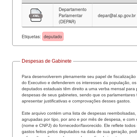
Departamento
Deputados Estaduais
Parlamentar
depar@al.sp.gov.br
(DEPAR)
Administração
Legislação
Etiquetas:
deputado
Agenda
Perguntas frequentes
Despesas de Gabinete
Contato
Para desenvolverem plenamente seu papel de fiscalização
do Executivo e defenderem os interesses da população, os
deputados estaduais têm direito a uma verba mensal para
despesas de seus gabinetes, sendo que os parlamentares
apresentar justificativas e comprovações desses gastos.
Este arquivo contém uma lista de despesas reembolsadas,
agrupadas por tipo, por ano e por mês de despesa, e com
(nome e CNPJ) do fornecedor/favorecido. Ele reflete todos
gastos feitos pelos deputados na data de sua geração, po