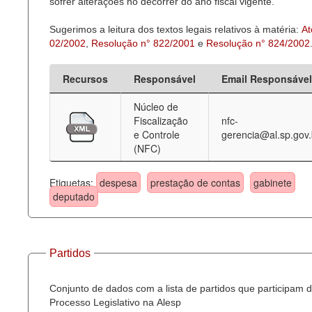
sofrer alterações no decorrer do ano fiscal vigente.
Sugerimos a leitura dos textos legais relativos à matéria:
At
02/2002
,
Resolução n° 822/2001
e
Resolução n° 824/2002
Recursos
Responsável
Email Responsável
Núcleo de
Fiscalização
nfc-
e Controle
gerencia@al.sp.gov.
(NFC)
Etiquetas:
despesa
prestação de contas
gabinete
deputado
Partidos
Conjunto de dados com a lista de partidos que participam 
Processo Legislativo na Alesp