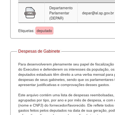
Departamento
Deputados Estaduais
Parlamentar
depar@al.sp.gov.br
(DEPAR)
Administração
Legislação
Etiquetas:
deputado
Agenda
Perguntas frequentes
Despesas de Gabinete
Contato
Para desenvolverem plenamente seu papel de fiscalização
do Executivo e defenderem os interesses da população, os
deputados estaduais têm direito a uma verba mensal para
despesas de seus gabinetes, sendo que os parlamentares
apresentar justificativas e comprovações desses gastos.
Este arquivo contém uma lista de despesas reembolsadas,
agrupadas por tipo, por ano e por mês de despesa, e com
(nome e CNPJ) do fornecedor/favorecido. Ele reflete todos
gastos feitos pelos deputados na data de sua geração, po