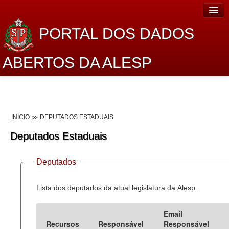
PORTAL DOS DADOS
ABERTOS DA ALESP
Home
Sobre o projeto
INÍCIO
DEPUTADOS ESTADUAIS
Dados Abertos Alesp
Deputados Estaduais
Lei de Acesso à Informação
Deputados
Dados Governamentais Abertos
Planejamento
Lista dos deputados da atual legislatura da Alesp.
Catálogo de dados
Email
Recursos
Responsável
Responsável
Processo Legislativo