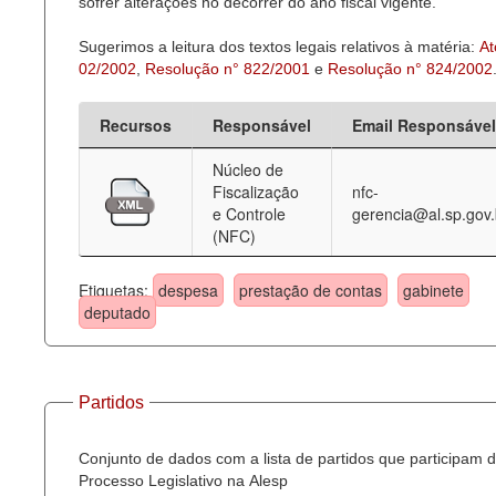
sofrer alterações no decorrer do ano fiscal vigente.
Sugerimos a leitura dos textos legais relativos à matéria:
At
02/2002
,
Resolução n° 822/2001
e
Resolução n° 824/2002
Recursos
Responsável
Email Responsável
Núcleo de
Fiscalização
nfc-
e Controle
gerencia@al.sp.gov.
(NFC)
Etiquetas:
despesa
prestação de contas
gabinete
deputado
Partidos
Conjunto de dados com a lista de partidos que participam 
Processo Legislativo na Alesp