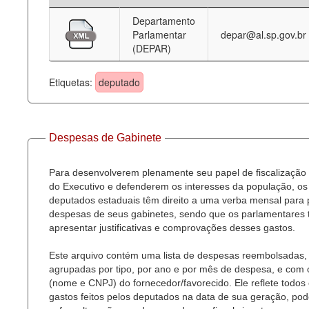
Departamento
Deputados Estaduais
Parlamentar
depar@al.sp.gov.br
(DEPAR)
Administração
Legislação
Etiquetas:
deputado
Agenda
Perguntas frequentes
Despesas de Gabinete
Contato
Para desenvolverem plenamente seu papel de fiscalização
do Executivo e defenderem os interesses da população, os
deputados estaduais têm direito a uma verba mensal para
despesas de seus gabinetes, sendo que os parlamentares
apresentar justificativas e comprovações desses gastos.
Este arquivo contém uma lista de despesas reembolsadas,
agrupadas por tipo, por ano e por mês de despesa, e com
(nome e CNPJ) do fornecedor/favorecido. Ele reflete todos
gastos feitos pelos deputados na data de sua geração, po