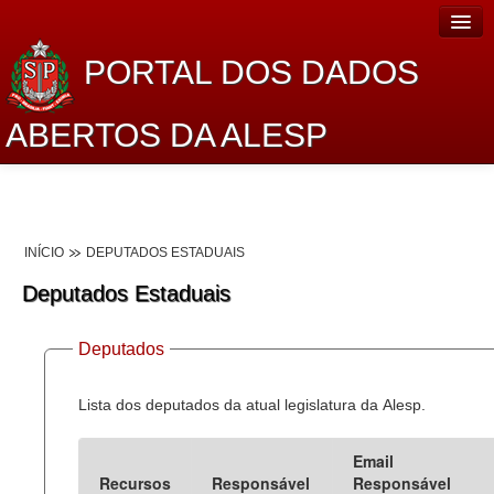
PORTAL DOS DADOS
ABERTOS DA ALESP
Home
Sobre o projeto
INÍCIO
DEPUTADOS ESTADUAIS
Dados Abertos Alesp
Deputados Estaduais
Lei de Acesso à Informação
Deputados
Dados Governamentais Abertos
Planejamento
Lista dos deputados da atual legislatura da Alesp.
Catálogo de dados
Email
Recursos
Responsável
Responsável
Processo Legislativo