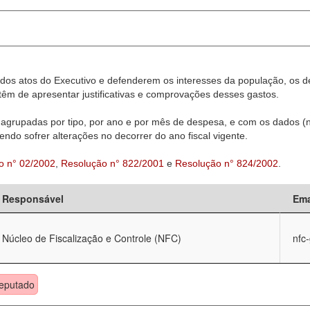
dos atos do Executivo e defenderem os interesses da população, os d
êm de apresentar justificativas e comprovações desses gastos.
agrupadas por tipo, por ano e por mês de despesa, e com os dados (n
ndo sofrer alterações no decorrer do ano fiscal vigente.
o n° 02/2002
,
Resolução n° 822/2001
e
Resolução n° 824/2002
.
Responsável
Ema
Núcleo de Fiscalização e Controle (NFC)
nfc
eputado