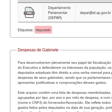
Departamento
Deputados Estaduais
Parlamentar
depar@al.sp.gov.br
(DEPAR)
Administração
Legislação
Etiquetas:
deputado
Agenda
Perguntas frequentes
Despesas de Gabinete
Contato
Para desenvolverem plenamente seu papel de fiscalização
do Executivo e defenderem os interesses da população, os
deputados estaduais têm direito a uma verba mensal para
despesas de seus gabinetes, sendo que os parlamentares
apresentar justificativas e comprovações desses gastos.
Este arquivo contém uma lista de despesas reembolsadas,
agrupadas por tipo, por ano e por mês de despesa, e com
(nome e CNPJ) do fornecedor/favorecido. Ele reflete todos
gastos feitos pelos deputados na data de sua geração, po