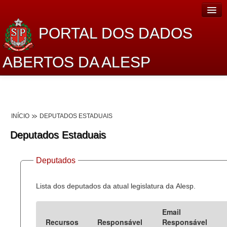
PORTAL DOS DADOS
ABERTOS DA ALESP
Home
Sobre o projeto
INÍCIO
DEPUTADOS ESTADUAIS
Dados Abertos Alesp
Deputados Estaduais
Lei de Acesso à Informação
Deputados
Dados Governamentais Abertos
Planejamento
Lista dos deputados da atual legislatura da Alesp.
Catálogo de dados
Email
Recursos
Responsável
Responsável
Processo Legislativo