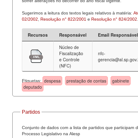
sofrer alterações no decorrer do ano fiscal vigente.
Sugerimos a leitura dos textos legais relativos à matéria:
At
02/2002
,
Resolução n° 822/2001
e
Resolução n° 824/2002
Recursos
Responsável
Email Responsável
Núcleo de
Fiscalização
nfc-
e Controle
gerencia@al.sp.gov.
(NFC)
Etiquetas:
despesa
prestação de contas
gabinete
deputado
Partidos
Conjunto de dados com a lista de partidos que participam 
Processo Legislativo na Alesp