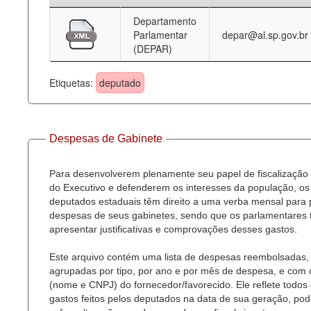
Departamento
Deputados Estaduais
Parlamentar
depar@al.sp.gov.br
(DEPAR)
Administração
Legislação
Etiquetas:
deputado
Agenda
Perguntas frequentes
Despesas de Gabinete
Contato
Para desenvolverem plenamente seu papel de fiscalização
do Executivo e defenderem os interesses da população, os
deputados estaduais têm direito a uma verba mensal para
despesas de seus gabinetes, sendo que os parlamentares
apresentar justificativas e comprovações desses gastos.
Este arquivo contém uma lista de despesas reembolsadas,
agrupadas por tipo, por ano e por mês de despesa, e com
(nome e CNPJ) do fornecedor/favorecido. Ele reflete todos
gastos feitos pelos deputados na data de sua geração, po