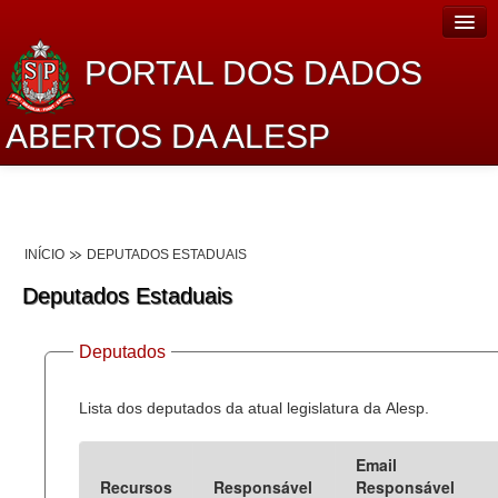
PORTAL DOS DADOS
ABERTOS DA ALESP
Home
Sobre o projeto
INÍCIO
DEPUTADOS ESTADUAIS
Dados Abertos Alesp
Deputados Estaduais
Lei de Acesso à Informação
Deputados
Dados Governamentais Abertos
Planejamento
Lista dos deputados da atual legislatura da Alesp.
Catálogo de dados
Email
Recursos
Responsável
Responsável
Processo Legislativo