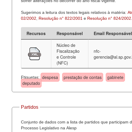
sofrer alterações no decorrer do ano fiscal vigente.
Sugerimos a leitura dos textos legais relativos à matéria:
At
02/2002
,
Resolução n° 822/2001
e
Resolução n° 824/2002
Recursos
Responsável
Email Responsável
Núcleo de
Fiscalização
nfc-
e Controle
gerencia@al.sp.gov.
(NFC)
Etiquetas:
despesa
prestação de contas
gabinete
deputado
Partidos
Conjunto de dados com a lista de partidos que participam 
Processo Legislativo na Alesp