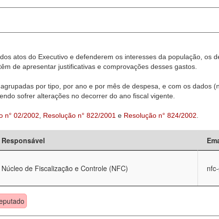
dos atos do Executivo e defenderem os interesses da população, os d
êm de apresentar justificativas e comprovações desses gastos.
agrupadas por tipo, por ano e por mês de despesa, e com os dados (n
ndo sofrer alterações no decorrer do ano fiscal vigente.
o n° 02/2002
,
Resolução n° 822/2001
e
Resolução n° 824/2002
.
Responsável
Ema
Núcleo de Fiscalização e Controle (NFC)
nfc
eputado