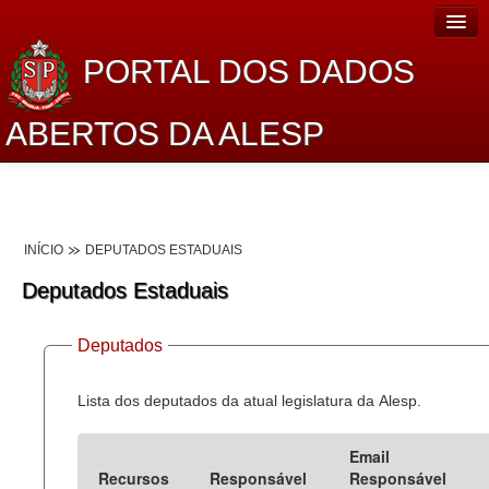
PORTAL DOS DADOS
ABERTOS DA ALESP
Home
Sobre o projeto
INÍCIO
DEPUTADOS ESTADUAIS
Dados Abertos Alesp
Deputados Estaduais
Lei de Acesso à Informação
Deputados
Dados Governamentais Abertos
Planejamento
Lista dos deputados da atual legislatura da Alesp.
Catálogo de dados
Email
Recursos
Responsável
Responsável
Processo Legislativo