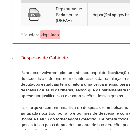
Departamento
Deputados Estaduais
Parlamentar
depar@al.sp.gov.br
(DEPAR)
Administração
Legislação
Etiquetas:
deputado
Agenda
Perguntas frequentes
Despesas de Gabinete
Contato
Para desenvolverem plenamente seu papel de fiscalização
do Executivo e defenderem os interesses da população, os
deputados estaduais têm direito a uma verba mensal para
despesas de seus gabinetes, sendo que os parlamentares
apresentar justificativas e comprovações desses gastos.
Este arquivo contém uma lista de despesas reembolsadas,
agrupadas por tipo, por ano e por mês de despesa, e com
(nome e CNPJ) do fornecedor/favorecido. Ele reflete todos
gastos feitos pelos deputados na data de sua geração, po