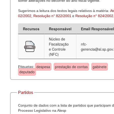
sofrer alterações no decorrer do ano fiscal vigente.
Sugerimos a leitura dos textos legais relativos à matéria:
At
02/2002
,
Resolução n° 822/2001
e
Resolução n° 824/2002
Recursos
Responsável
Email Responsável
Núcleo de
Fiscalização
nfc-
e Controle
gerencia@al.sp.gov.
(NFC)
Etiquetas:
despesa
prestação de contas
gabinete
deputado
Partidos
Conjunto de dados com a lista de partidos que participam 
Processo Legislativo na Alesp