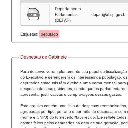
Departamento
Deputados Estaduais
Parlamentar
depar@al.sp.gov.br
(DEPAR)
Administração
Legislação
Etiquetas:
deputado
Agenda
Perguntas frequentes
Despesas de Gabinete
Contato
Para desenvolverem plenamente seu papel de fiscalização
do Executivo e defenderem os interesses da população, os
deputados estaduais têm direito a uma verba mensal para
despesas de seus gabinetes, sendo que os parlamentares
apresentar justificativas e comprovações desses gastos.
Este arquivo contém uma lista de despesas reembolsadas,
agrupadas por tipo, por ano e por mês de despesa, e com
(nome e CNPJ) do fornecedor/favorecido. Ele reflete todos
gastos feitos pelos deputados na data de sua geração, po