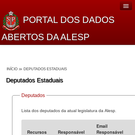
PORTAL DOS DADOS
ABERTOS DA ALESP
Home
Sobre o projeto
INÍCIO
DEPUTADOS ESTADUAIS
Dados Abertos Alesp
Deputados Estaduais
Lei de Acesso à Informação
Deputados
Dados Governamentais Abertos
Planejamento
Lista dos deputados da atual legislatura da Alesp.
Catálogo de dados
Email
Recursos
Responsável
Responsável
Processo Legislativo