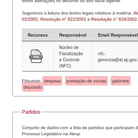
sofrer alterações no decorrer do ano fiscal vigente.
Sugerimos a leitura dos textos legais relativos à matéria:
At
02/2002
,
Resolução n° 822/2001
e
Resolução n° 824/2002
Recursos
Responsável
Email Responsável
Núcleo de
Fiscalização
nfc-
e Controle
gerencia@al.sp.gov.
(NFC)
Etiquetas:
despesa
prestação de contas
gabinete
deputado
Partidos
Conjunto de dados com a lista de partidos que participam 
Processo Legislativo na Alesp