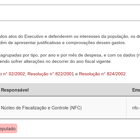
dos atos do Executivo e defenderem os interesses da população, os d
êm de apresentar justificativas e comprovações desses gastos.
agrupadas por tipo, por ano e por mês de despesa, e com os dados (n
ndo sofrer alterações no decorrer do ano fiscal vigente.
o n° 02/2002
,
Resolução n° 822/2001
e
Resolução n° 824/2002
.
Responsável
Ema
Núcleo de Fiscalização e Controle (NFC)
nfc
eputado