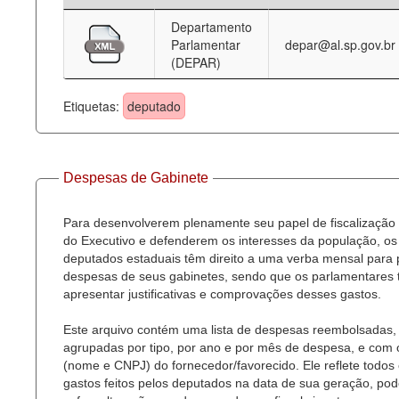
Departamento
Deputados Estaduais
Parlamentar
depar@al.sp.gov.br
(DEPAR)
Administração
Legislação
Etiquetas:
deputado
Agenda
Perguntas frequentes
Despesas de Gabinete
Contato
Para desenvolverem plenamente seu papel de fiscalização
do Executivo e defenderem os interesses da população, os
deputados estaduais têm direito a uma verba mensal para
despesas de seus gabinetes, sendo que os parlamentares
apresentar justificativas e comprovações desses gastos.
Este arquivo contém uma lista de despesas reembolsadas,
agrupadas por tipo, por ano e por mês de despesa, e com
(nome e CNPJ) do fornecedor/favorecido. Ele reflete todos
gastos feitos pelos deputados na data de sua geração, po