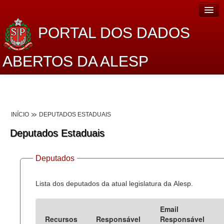
PORTAL DOS DADOS
ABERTOS DA ALESP
Home
Sobre o projeto
INÍCIO
DEPUTADOS ESTADUAIS
Dados Abertos Alesp
Deputados Estaduais
Lei de Acesso à Informação
Deputados
Dados Governamentais Abertos
Planejamento
Lista dos deputados da atual legislatura da Alesp.
Catálogo de dados
Email
Recursos
Responsável
Responsável
Processo Legislativo