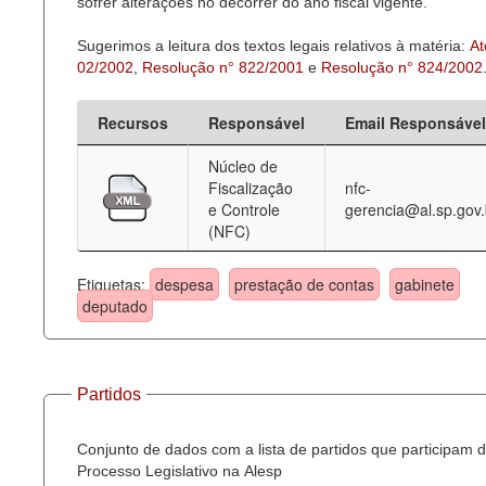
sofrer alterações no decorrer do ano fiscal vigente.
Sugerimos a leitura dos textos legais relativos à matéria:
At
02/2002
,
Resolução n° 822/2001
e
Resolução n° 824/2002
Recursos
Responsável
Email Responsável
Núcleo de
Fiscalização
nfc-
e Controle
gerencia@al.sp.gov.
(NFC)
Etiquetas:
despesa
prestação de contas
gabinete
deputado
Partidos
Conjunto de dados com a lista de partidos que participam 
Processo Legislativo na Alesp