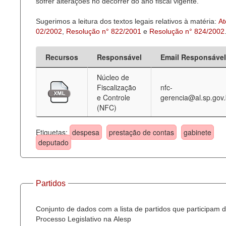
sofrer alterações no decorrer do ano fiscal vigente.
Sugerimos a leitura dos textos legais relativos à matéria:
At
02/2002
,
Resolução n° 822/2001
e
Resolução n° 824/2002
Recursos
Responsável
Email Responsável
Núcleo de
Fiscalização
nfc-
e Controle
gerencia@al.sp.gov.
(NFC)
Etiquetas:
despesa
prestação de contas
gabinete
deputado
Partidos
Conjunto de dados com a lista de partidos que participam 
Processo Legislativo na Alesp