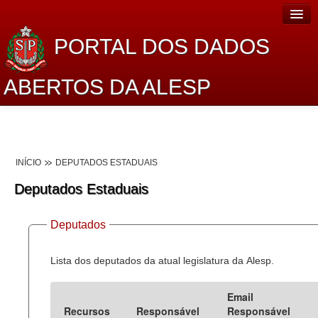
PORTAL DOS DADOS
ABERTOS DA ALESP
Home
Sobre o projeto
INÍCIO
DEPUTADOS ESTADUAIS
Dados Abertos Alesp
Deputados Estaduais
Lei de Acesso à Informação
Deputados
Dados Governamentais Abertos
Planejamento
Lista dos deputados da atual legislatura da Alesp.
Catálogo de dados
Email
Recursos
Responsável
Responsável
Processo Legislativo