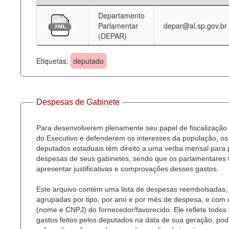
Departamento
Deputados Estaduais
Parlamentar
depar@al.sp.gov.br
(DEPAR)
Administração
Legislação
Etiquetas:
deputado
Agenda
Perguntas frequentes
Despesas de Gabinete
Contato
Para desenvolverem plenamente seu papel de fiscalização
do Executivo e defenderem os interesses da população, os
deputados estaduais têm direito a uma verba mensal para
despesas de seus gabinetes, sendo que os parlamentares
apresentar justificativas e comprovações desses gastos.
Este arquivo contém uma lista de despesas reembolsadas,
agrupadas por tipo, por ano e por mês de despesa, e com
(nome e CNPJ) do fornecedor/favorecido. Ele reflete todos
gastos feitos pelos deputados na data de sua geração, po