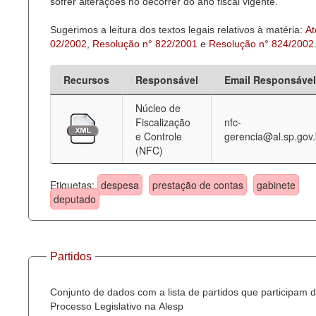
sofrer alterações no decorrer do ano fiscal vigente.
Sugerimos a leitura dos textos legais relativos à matéria:
At
02/2002
,
Resolução n° 822/2001
e
Resolução n° 824/2002
Recursos
Responsável
Email Responsável
Núcleo de
Fiscalização
nfc-
e Controle
gerencia@al.sp.gov.
(NFC)
Etiquetas:
despesa
prestação de contas
gabinete
deputado
Partidos
Conjunto de dados com a lista de partidos que participam 
Processo Legislativo na Alesp