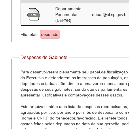
Departamento
Deputados Estaduais
Parlamentar
depar@al.sp.gov.br
(DEPAR)
Administração
Legislação
Etiquetas:
deputado
Agenda
Perguntas frequentes
Despesas de Gabinete
Contato
Para desenvolverem plenamente seu papel de fiscalização
do Executivo e defenderem os interesses da população, os
deputados estaduais têm direito a uma verba mensal para
despesas de seus gabinetes, sendo que os parlamentares
apresentar justificativas e comprovações desses gastos.
Este arquivo contém uma lista de despesas reembolsadas,
agrupadas por tipo, por ano e por mês de despesa, e com
(nome e CNPJ) do fornecedor/favorecido. Ele reflete todos
gastos feitos pelos deputados na data de sua geração, po