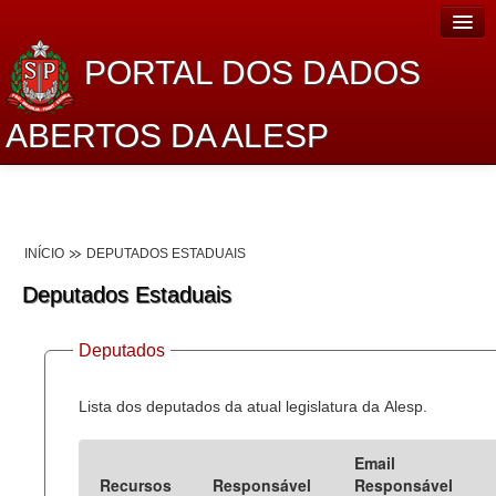
PORTAL DOS DADOS
ABERTOS DA ALESP
Home
Sobre o projeto
INÍCIO
DEPUTADOS ESTADUAIS
Dados Abertos Alesp
Deputados Estaduais
Lei de Acesso à Informação
Deputados
Dados Governamentais Abertos
Planejamento
Lista dos deputados da atual legislatura da Alesp.
Catálogo de dados
Email
Recursos
Responsável
Responsável
Processo Legislativo