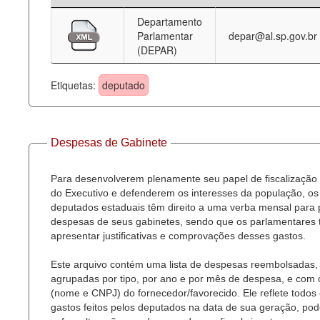
Departamento
Deputados Estaduais
Parlamentar
depar@al.sp.gov.br
(DEPAR)
Administração
Legislação
Etiquetas:
deputado
Agenda
Perguntas frequentes
Despesas de Gabinete
Contato
Para desenvolverem plenamente seu papel de fiscalização
do Executivo e defenderem os interesses da população, os
deputados estaduais têm direito a uma verba mensal para
despesas de seus gabinetes, sendo que os parlamentares
apresentar justificativas e comprovações desses gastos.
Este arquivo contém uma lista de despesas reembolsadas,
agrupadas por tipo, por ano e por mês de despesa, e com
(nome e CNPJ) do fornecedor/favorecido. Ele reflete todos
gastos feitos pelos deputados na data de sua geração, po