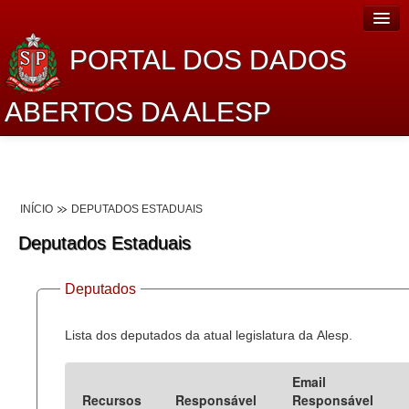
PORTAL DOS DADOS
ABERTOS DA ALESP
Home
Sobre o projeto
INÍCIO
DEPUTADOS ESTADUAIS
Dados Abertos Alesp
Deputados Estaduais
Lei de Acesso à Informação
Deputados
Dados Governamentais Abertos
Planejamento
Lista dos deputados da atual legislatura da Alesp.
Catálogo de dados
Email
Recursos
Responsável
Responsável
Processo Legislativo