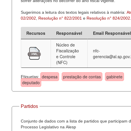
sofrer alterações no decorrer do ano fiscal vigente.
Sugerimos a leitura dos textos legais relativos à matéria:
At
02/2002
,
Resolução n° 822/2001
e
Resolução n° 824/2002
Recursos
Responsável
Email Responsável
Núcleo de
Fiscalização
nfc-
e Controle
gerencia@al.sp.gov.
(NFC)
Etiquetas:
despesa
prestação de contas
gabinete
deputado
Partidos
Conjunto de dados com a lista de partidos que participam 
Processo Legislativo na Alesp