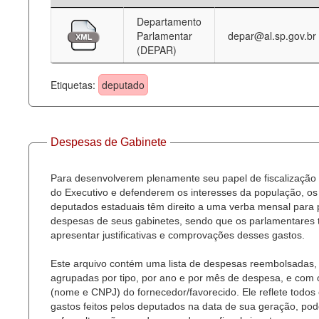
Departamento
Deputados Estaduais
Parlamentar
depar@al.sp.gov.br
(DEPAR)
Administração
Legislação
Etiquetas:
deputado
Agenda
Perguntas frequentes
Despesas de Gabinete
Contato
Para desenvolverem plenamente seu papel de fiscalização
do Executivo e defenderem os interesses da população, os
deputados estaduais têm direito a uma verba mensal para
despesas de seus gabinetes, sendo que os parlamentares
apresentar justificativas e comprovações desses gastos.
Este arquivo contém uma lista de despesas reembolsadas,
agrupadas por tipo, por ano e por mês de despesa, e com
(nome e CNPJ) do fornecedor/favorecido. Ele reflete todos
gastos feitos pelos deputados na data de sua geração, po