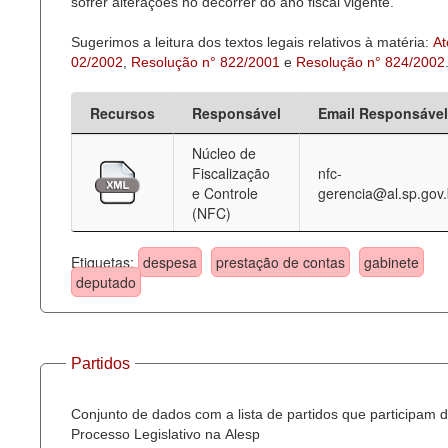
sofrer alterações no decorrer do ano fiscal vigente.
Sugerimos a leitura dos textos legais relativos à matéria:
At
02/2002
,
Resolução n° 822/2001
e
Resolução n° 824/2002
Recursos
Responsável
Email Responsável
Núcleo de
Fiscalização
nfc-
e Controle
gerencia@al.sp.gov.
(NFC)
Etiquetas:
despesa
prestação de contas
gabinete
deputado
Partidos
Conjunto de dados com a lista de partidos que participam 
Processo Legislativo na Alesp