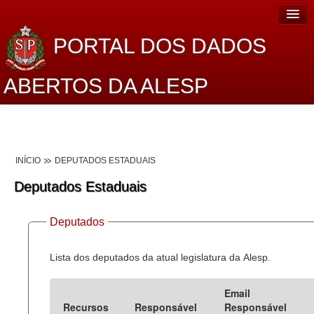
PORTAL DOS DADOS
ABERTOS DA ALESP
Home
Sobre o projeto
INÍCIO
DEPUTADOS ESTADUAIS
Dados Abertos Alesp
Deputados Estaduais
Lei de Acesso à Informação
Deputados
Dados Governamentais Abertos
Planejamento
Lista dos deputados da atual legislatura da Alesp.
Catálogo de dados
Email
Recursos
Responsável
Responsável
Processo Legislativo