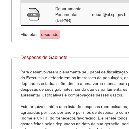
Departamento
Deputados Estaduais
Parlamentar
depar@al.sp.gov.br
(DEPAR)
Administração
Legislação
Etiquetas:
deputado
Agenda
Perguntas frequentes
Despesas de Gabinete
Contato
Para desenvolverem plenamente seu papel de fiscalização
do Executivo e defenderem os interesses da população, os
deputados estaduais têm direito a uma verba mensal para
despesas de seus gabinetes, sendo que os parlamentares
apresentar justificativas e comprovações desses gastos.
Este arquivo contém uma lista de despesas reembolsadas,
agrupadas por tipo, por ano e por mês de despesa, e com
(nome e CNPJ) do fornecedor/favorecido. Ele reflete todos
gastos feitos pelos deputados na data de sua geração, po