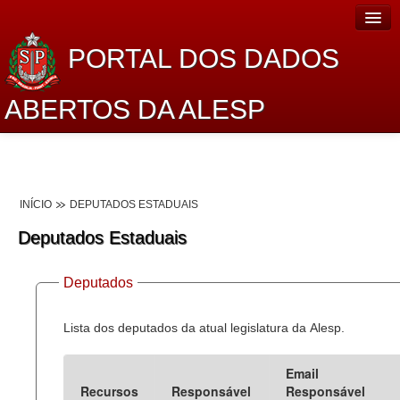
PORTAL DOS DADOS
ABERTOS DA ALESP
Home
Sobre o projeto
INÍCIO
DEPUTADOS ESTADUAIS
Dados Abertos Alesp
Deputados Estaduais
Lei de Acesso à Informação
Deputados
Dados Governamentais Abertos
Planejamento
Lista dos deputados da atual legislatura da Alesp.
Catálogo de dados
Email
Recursos
Responsável
Responsável
Processo Legislativo