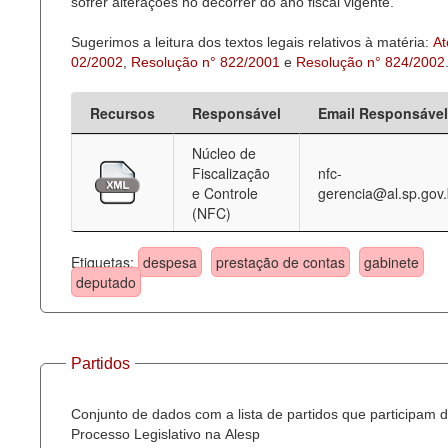
sofrer alterações no decorrer do ano fiscal vigente.
Sugerimos a leitura dos textos legais relativos à matéria:
At
02/2002
,
Resolução n° 822/2001
e
Resolução n° 824/2002
Recursos
Responsável
Email Responsável
Núcleo de
Fiscalização
nfc-
e Controle
gerencia@al.sp.gov.
(NFC)
Etiquetas:
despesa
prestação de contas
gabinete
deputado
Partidos
Conjunto de dados com a lista de partidos que participam 
Processo Legislativo na Alesp