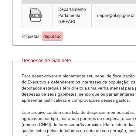
Departamento
Deputados Estaduais
Parlamentar
depar@al.sp.gov.br
(DEPAR)
Administração
Legislação
Etiquetas:
deputado
Agenda
Perguntas frequentes
Despesas de Gabinete
Contato
Para desenvolverem plenamente seu papel de fiscalização
do Executivo e defenderem os interesses da população, os
deputados estaduais têm direito a uma verba mensal para
despesas de seus gabinetes, sendo que os parlamentares
apresentar justificativas e comprovações desses gastos.
Este arquivo contém uma lista de despesas reembolsadas,
agrupadas por tipo, por ano e por mês de despesa, e com
(nome e CNPJ) do fornecedor/favorecido. Ele reflete todos
gastos feitos pelos deputados na data de sua geração, po