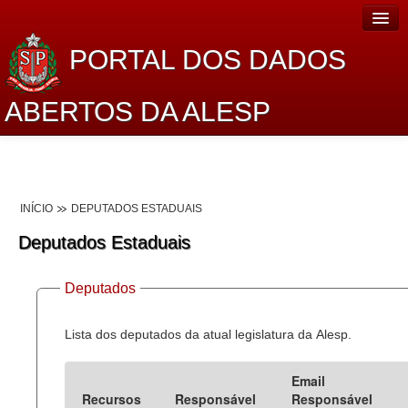
PORTAL DOS DADOS
ABERTOS DA ALESP
Home
Sobre o projeto
INÍCIO
DEPUTADOS ESTADUAIS
Dados Abertos Alesp
Deputados Estaduais
Lei de Acesso à Informação
Deputados
Dados Governamentais Abertos
Planejamento
Lista dos deputados da atual legislatura da Alesp.
Catálogo de dados
Email
Recursos
Responsável
Responsável
Processo Legislativo