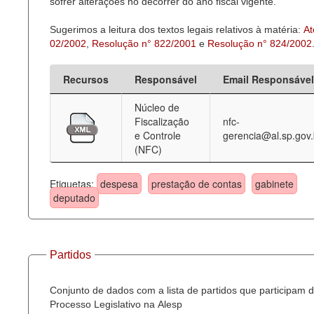
sofrer alterações no decorrer do ano fiscal vigente.
Sugerimos a leitura dos textos legais relativos à matéria:
At
02/2002
,
Resolução n° 822/2001
e
Resolução n° 824/2002
Recursos
Responsável
Email Responsável
Núcleo de
Fiscalização
nfc-
e Controle
gerencia@al.sp.gov.
(NFC)
Etiquetas:
despesa
prestação de contas
gabinete
deputado
Partidos
Conjunto de dados com a lista de partidos que participam 
Processo Legislativo na Alesp