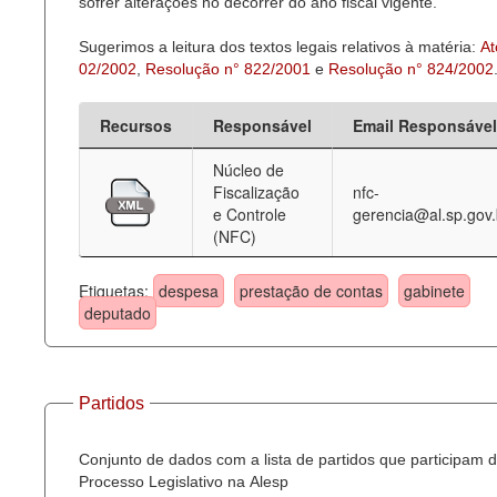
sofrer alterações no decorrer do ano fiscal vigente.
Sugerimos a leitura dos textos legais relativos à matéria:
At
02/2002
,
Resolução n° 822/2001
e
Resolução n° 824/2002
Recursos
Responsável
Email Responsável
Núcleo de
Fiscalização
nfc-
e Controle
gerencia@al.sp.gov.
(NFC)
Etiquetas:
despesa
prestação de contas
gabinete
deputado
Partidos
Conjunto de dados com a lista de partidos que participam 
Processo Legislativo na Alesp