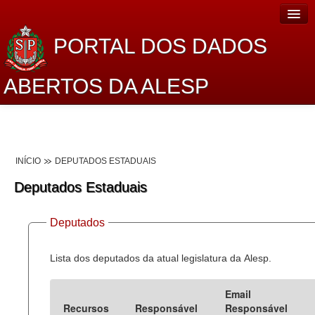
PORTAL DOS DADOS
ABERTOS DA ALESP
Home
Sobre o projeto
INÍCIO
DEPUTADOS ESTADUAIS
Dados Abertos Alesp
Deputados Estaduais
Lei de Acesso à Informação
Deputados
Dados Governamentais Abertos
Planejamento
Lista dos deputados da atual legislatura da Alesp.
Catálogo de dados
Email
Recursos
Responsável
Responsável
Processo Legislativo