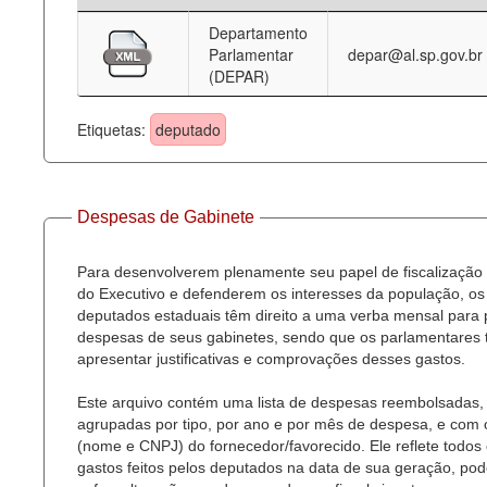
Departamento
Deputados Estaduais
Parlamentar
depar@al.sp.gov.br
(DEPAR)
Administração
Legislação
Etiquetas:
deputado
Agenda
Perguntas frequentes
Despesas de Gabinete
Contato
Para desenvolverem plenamente seu papel de fiscalização
do Executivo e defenderem os interesses da população, os
deputados estaduais têm direito a uma verba mensal para
despesas de seus gabinetes, sendo que os parlamentares
apresentar justificativas e comprovações desses gastos.
Este arquivo contém uma lista de despesas reembolsadas,
agrupadas por tipo, por ano e por mês de despesa, e com
(nome e CNPJ) do fornecedor/favorecido. Ele reflete todos
gastos feitos pelos deputados na data de sua geração, po