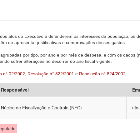
dos atos do Executivo e defenderem os interesses da população, os d
êm de apresentar justificativas e comprovações desses gastos.
agrupadas por tipo, por ano e por mês de despesa, e com os dados (n
ndo sofrer alterações no decorrer do ano fiscal vigente.
o n° 02/2002
,
Resolução n° 822/2001
e
Resolução n° 824/2002
.
Responsável
Ema
Núcleo de Fiscalização e Controle (NFC)
nfc
eputado