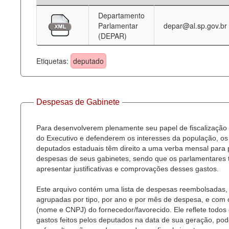
Departamento
Deputados Estaduais
Parlamentar
depar@al.sp.gov.br
(DEPAR)
Administração
Legislação
Etiquetas:
deputado
Agenda
Perguntas frequentes
Despesas de Gabinete
Contato
Para desenvolverem plenamente seu papel de fiscalização
do Executivo e defenderem os interesses da população, os
deputados estaduais têm direito a uma verba mensal para
despesas de seus gabinetes, sendo que os parlamentares
apresentar justificativas e comprovações desses gastos.
Este arquivo contém uma lista de despesas reembolsadas,
agrupadas por tipo, por ano e por mês de despesa, e com
(nome e CNPJ) do fornecedor/favorecido. Ele reflete todos
gastos feitos pelos deputados na data de sua geração, po