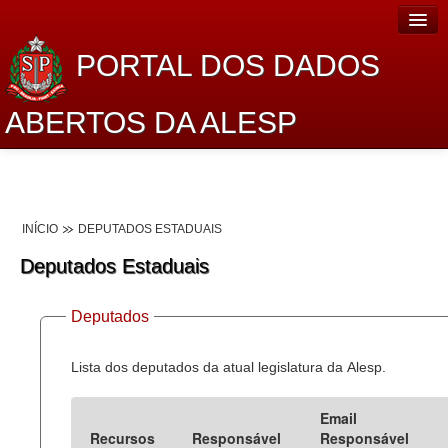
PORTAL DOS DADOS
ABERTOS DA ALESP
Home
Sobre o projeto
INÍCIO
DEPUTADOS ESTADUAIS
Dados Abertos Alesp
Deputados Estaduais
Lei de Acesso à Informação
Deputados
Dados Governamentais Abertos
Planejamento
Lista dos deputados da atual legislatura da Alesp.
Catálogo de dados
Email
Recursos
Responsável
Responsável
Processo Legislativo