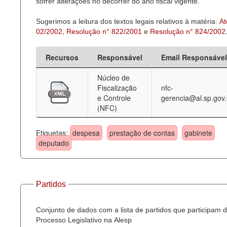
sofrer alterações no decorrer do ano fiscal vigente.
Sugerimos a leitura dos textos legais relativos à matéria:
At
02/2002
,
Resolução n° 822/2001
e
Resolução n° 824/2002
Recursos
Responsável
Email Responsável
Núcleo de
Fiscalização
nfc-
e Controle
gerencia@al.sp.gov.
(NFC)
Etiquetas:
despesa
prestação de contas
gabinete
deputado
Partidos
Conjunto de dados com a lista de partidos que participam 
Processo Legislativo na Alesp