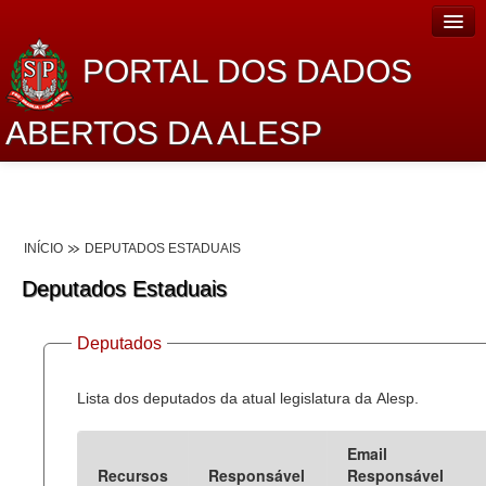
PORTAL DOS DADOS
ABERTOS DA ALESP
Home
Sobre o projeto
INÍCIO
DEPUTADOS ESTADUAIS
Dados Abertos Alesp
Deputados Estaduais
Lei de Acesso à Informação
Deputados
Dados Governamentais Abertos
Planejamento
Lista dos deputados da atual legislatura da Alesp.
Catálogo de dados
Email
Recursos
Responsável
Responsável
Processo Legislativo