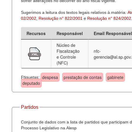
sofrer alterações no decorrer do ano fiscal vigente.
Sugerimos a leitura dos textos legais relativos à matéria:
At
02/2002
,
Resolução n° 822/2001
e
Resolução n° 824/2002
Recursos
Responsável
Email Responsável
Núcleo de
Fiscalização
nfc-
e Controle
gerencia@al.sp.gov.
(NFC)
Etiquetas:
despesa
prestação de contas
gabinete
deputado
Partidos
Conjunto de dados com a lista de partidos que participam 
Processo Legislativo na Alesp