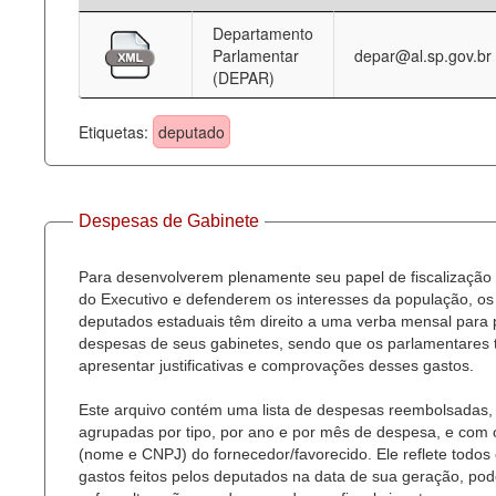
Departamento
Deputados Estaduais
Parlamentar
depar@al.sp.gov.br
(DEPAR)
Administração
Legislação
Etiquetas:
deputado
Agenda
Perguntas frequentes
Despesas de Gabinete
Contato
Para desenvolverem plenamente seu papel de fiscalização
do Executivo e defenderem os interesses da população, os
deputados estaduais têm direito a uma verba mensal para
despesas de seus gabinetes, sendo que os parlamentares
apresentar justificativas e comprovações desses gastos.
Este arquivo contém uma lista de despesas reembolsadas,
agrupadas por tipo, por ano e por mês de despesa, e com
(nome e CNPJ) do fornecedor/favorecido. Ele reflete todos
gastos feitos pelos deputados na data de sua geração, po