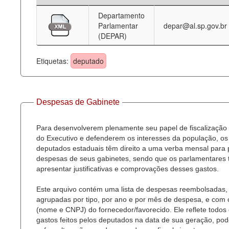
Departamento
Deputados Estaduais
Parlamentar
depar@al.sp.gov.br
(DEPAR)
Administração
Legislação
Etiquetas:
deputado
Agenda
Perguntas frequentes
Despesas de Gabinete
Contato
Para desenvolverem plenamente seu papel de fiscalização
do Executivo e defenderem os interesses da população, os
deputados estaduais têm direito a uma verba mensal para
despesas de seus gabinetes, sendo que os parlamentares
apresentar justificativas e comprovações desses gastos.
Este arquivo contém uma lista de despesas reembolsadas,
agrupadas por tipo, por ano e por mês de despesa, e com
(nome e CNPJ) do fornecedor/favorecido. Ele reflete todos
gastos feitos pelos deputados na data de sua geração, po