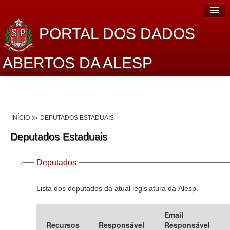
PORTAL DOS DADOS
ABERTOS DA ALESP
Home
Sobre o projeto
INÍCIO
DEPUTADOS ESTADUAIS
Dados Abertos Alesp
Deputados Estaduais
Lei de Acesso à Informação
Deputados
Dados Governamentais Abertos
Planejamento
Lista dos deputados da atual legislatura da Alesp.
Catálogo de dados
Email
Recursos
Responsável
Responsável
Processo Legislativo