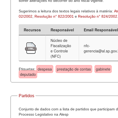
sofrer alterações no decorrer do ano fiscal vigente.
Sugerimos a leitura dos textos legais relativos à matéria:
At
02/2002
,
Resolução n° 822/2001
e
Resolução n° 824/2002
Recursos
Responsável
Email Responsável
Núcleo de
Fiscalização
nfc-
e Controle
gerencia@al.sp.gov.
(NFC)
Etiquetas:
despesa
prestação de contas
gabinete
deputado
Partidos
Conjunto de dados com a lista de partidos que participam 
Processo Legislativo na Alesp