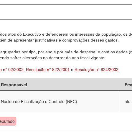
dos atos do Executivo e defenderem os interesses da população, os d
êm de apresentar justificativas e comprovações desses gastos.
agrupadas por tipo, por ano e por mês de despesa, e com os dados (n
ndo sofrer alterações no decorrer do ano fiscal vigente.
o n° 02/2002
,
Resolução n° 822/2001
e
Resolução n° 824/2002
.
Responsável
Ema
Núcleo de Fiscalização e Controle (NFC)
nfc
eputado