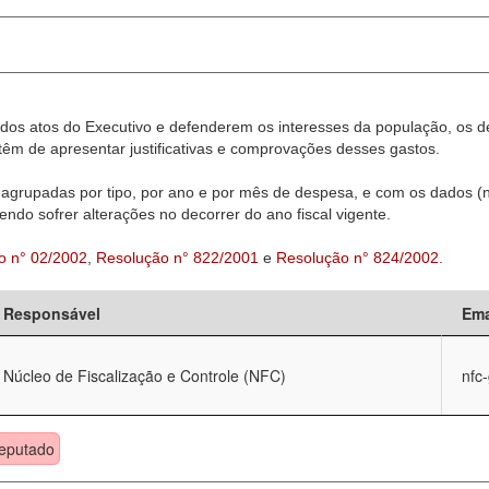
dos atos do Executivo e defenderem os interesses da população, os d
êm de apresentar justificativas e comprovações desses gastos.
agrupadas por tipo, por ano e por mês de despesa, e com os dados (n
ndo sofrer alterações no decorrer do ano fiscal vigente.
o n° 02/2002
,
Resolução n° 822/2001
e
Resolução n° 824/2002
.
Responsável
Ema
Núcleo de Fiscalização e Controle (NFC)
nfc
eputado