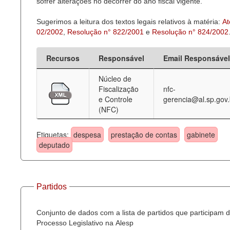
sofrer alterações no decorrer do ano fiscal vigente.
Sugerimos a leitura dos textos legais relativos à matéria:
At
02/2002
,
Resolução n° 822/2001
e
Resolução n° 824/2002
Recursos
Responsável
Email Responsável
Núcleo de
Fiscalização
nfc-
e Controle
gerencia@al.sp.gov.
(NFC)
Etiquetas:
despesa
prestação de contas
gabinete
deputado
Partidos
Conjunto de dados com a lista de partidos que participam 
Processo Legislativo na Alesp