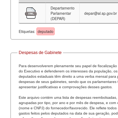
Departamento
Deputados Estaduais
Parlamentar
depar@al.sp.gov.br
(DEPAR)
Administração
Legislação
Etiquetas:
deputado
Agenda
Perguntas frequentes
Despesas de Gabinete
Contato
Para desenvolverem plenamente seu papel de fiscalização
do Executivo e defenderem os interesses da população, os
deputados estaduais têm direito a uma verba mensal para
despesas de seus gabinetes, sendo que os parlamentares
apresentar justificativas e comprovações desses gastos.
Este arquivo contém uma lista de despesas reembolsadas,
agrupadas por tipo, por ano e por mês de despesa, e com
(nome e CNPJ) do fornecedor/favorecido. Ele reflete todos
gastos feitos pelos deputados na data de sua geração, po