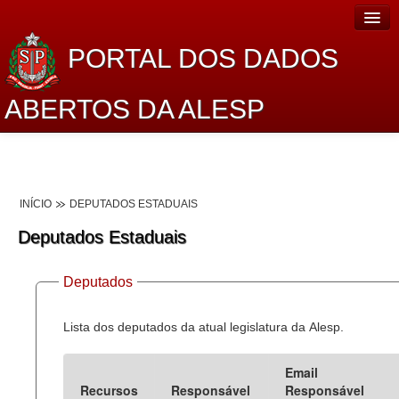
PORTAL DOS DADOS
ABERTOS DA ALESP
Home
Sobre o projeto
INÍCIO
DEPUTADOS ESTADUAIS
Dados Abertos Alesp
Deputados Estaduais
Lei de Acesso à Informação
Deputados
Dados Governamentais Abertos
Planejamento
Lista dos deputados da atual legislatura da Alesp.
Catálogo de dados
Email
Recursos
Responsável
Responsável
Processo Legislativo