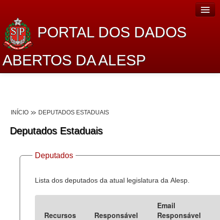
PORTAL DOS DADOS
ABERTOS DA ALESP
Home
Sobre o projeto
INÍCIO
DEPUTADOS ESTADUAIS
Dados Abertos Alesp
Deputados Estaduais
Lei de Acesso à Informação
Deputados
Dados Governamentais Abertos
Planejamento
Lista dos deputados da atual legislatura da Alesp.
Catálogo de dados
Email
Recursos
Responsável
Responsável
Processo Legislativo