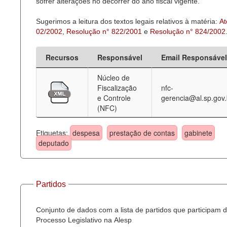
sofrer alterações no decorrer do ano fiscal vigente.
Sugerimos a leitura dos textos legais relativos à matéria:
At
02/2002
,
Resolução n° 822/2001
e
Resolução n° 824/2002
Recursos
Responsável
Email Responsável
Núcleo de
Fiscalização
nfc-
e Controle
gerencia@al.sp.gov.
(NFC)
Etiquetas:
despesa
prestação de contas
gabinete
deputado
Partidos
Conjunto de dados com a lista de partidos que participam 
Processo Legislativo na Alesp