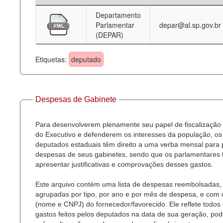
Departamento
Deputados Estaduais
Parlamentar
depar@al.sp.gov.br
(DEPAR)
Administração
Legislação
Etiquetas:
deputado
Agenda
Perguntas frequentes
Despesas de Gabinete
Contato
Para desenvolverem plenamente seu papel de fiscalização
do Executivo e defenderem os interesses da população, os
deputados estaduais têm direito a uma verba mensal para
despesas de seus gabinetes, sendo que os parlamentares
apresentar justificativas e comprovações desses gastos.
Este arquivo contém uma lista de despesas reembolsadas,
agrupadas por tipo, por ano e por mês de despesa, e com
(nome e CNPJ) do fornecedor/favorecido. Ele reflete todos
gastos feitos pelos deputados na data de sua geração, po