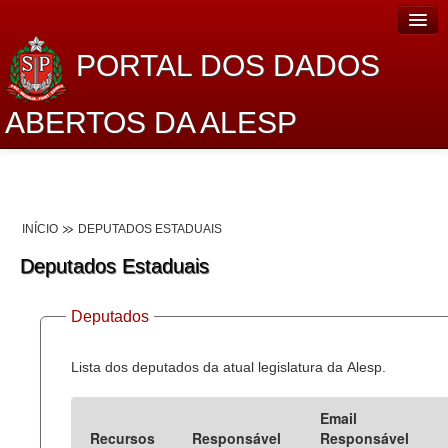
PORTAL DOS DADOS
ABERTOS DA ALESP
Home
Sobre o projeto
INÍCIO
DEPUTADOS ESTADUAIS
Dados Abertos Alesp
Deputados Estaduais
Lei de Acesso à Informação
Deputados
Dados Governamentais Abertos
Planejamento
Lista dos deputados da atual legislatura da Alesp.
Catálogo de dados
Email
Recursos
Responsável
Responsável
Processo Legislativo