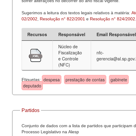
sofrer alterações no decorrer do ano fiscal vigente.
Sugerimos a leitura dos textos legais relativos à matéria:
At
02/2002
,
Resolução n° 822/2001
e
Resolução n° 824/2002
Recursos
Responsável
Email Responsável
Núcleo de
Fiscalização
nfc-
e Controle
gerencia@al.sp.gov.
(NFC)
Etiquetas:
despesa
prestação de contas
gabinete
deputado
Partidos
Conjunto de dados com a lista de partidos que participam 
Processo Legislativo na Alesp