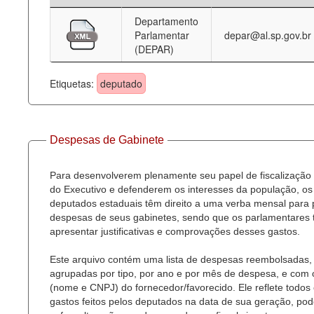
Departamento
Deputados Estaduais
Parlamentar
depar@al.sp.gov.br
(DEPAR)
Administração
Legislação
Etiquetas:
deputado
Agenda
Perguntas frequentes
Despesas de Gabinete
Contato
Para desenvolverem plenamente seu papel de fiscalização
do Executivo e defenderem os interesses da população, os
deputados estaduais têm direito a uma verba mensal para
despesas de seus gabinetes, sendo que os parlamentares
apresentar justificativas e comprovações desses gastos.
Este arquivo contém uma lista de despesas reembolsadas,
agrupadas por tipo, por ano e por mês de despesa, e com
(nome e CNPJ) do fornecedor/favorecido. Ele reflete todos
gastos feitos pelos deputados na data de sua geração, po