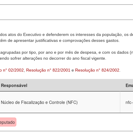
dos atos do Executivo e defenderem os interesses da população, os d
êm de apresentar justificativas e comprovações desses gastos.
agrupadas por tipo, por ano e por mês de despesa, e com os dados (n
ndo sofrer alterações no decorrer do ano fiscal vigente.
o n° 02/2002
,
Resolução n° 822/2001
e
Resolução n° 824/2002
.
Responsável
Ema
Núcleo de Fiscalização e Controle (NFC)
nfc
eputado