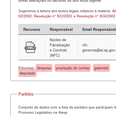
sofrer alterações no decorrer do ano fiscal vigente.
Sugerimos a leitura dos textos legais relativos à matéria:
At
02/2002
,
Resolução n° 822/2001
e
Resolução n° 824/2002
Recursos
Responsável
Email Responsável
Núcleo de
Fiscalização
nfc-
e Controle
gerencia@al.sp.gov.
(NFC)
Etiquetas:
despesa
prestação de contas
gabinete
deputado
Partidos
Conjunto de dados com a lista de partidos que participam 
Processo Legislativo na Alesp