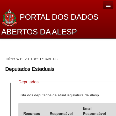
PORTAL DOS DADOS
ABERTOS DA ALESP
Home
Sobre o projeto
INÍCIO
DEPUTADOS ESTADUAIS
Dados Abertos Alesp
Deputados Estaduais
Lei de Acesso à Informação
Deputados
Dados Governamentais Abertos
Planejamento
Lista dos deputados da atual legislatura da Alesp.
Catálogo de dados
Email
Recursos
Responsável
Responsável
Processo Legislativo