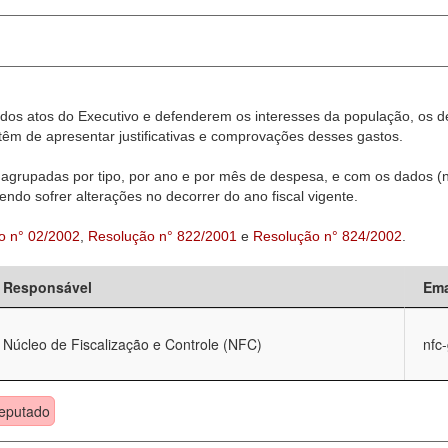
dos atos do Executivo e defenderem os interesses da população, os d
êm de apresentar justificativas e comprovações desses gastos.
agrupadas por tipo, por ano e por mês de despesa, e com os dados (n
ndo sofrer alterações no decorrer do ano fiscal vigente.
o n° 02/2002
,
Resolução n° 822/2001
e
Resolução n° 824/2002
.
Responsável
Ema
Núcleo de Fiscalização e Controle (NFC)
nfc
eputado