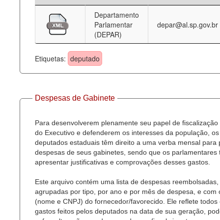
Departamento
Deputados Estaduais
Parlamentar
depar@al.sp.gov.br
(DEPAR)
Administração
Legislação
Etiquetas:
deputado
Agenda
Perguntas frequentes
Despesas de Gabinete
Contato
Para desenvolverem plenamente seu papel de fiscalização
do Executivo e defenderem os interesses da população, os
deputados estaduais têm direito a uma verba mensal para
despesas de seus gabinetes, sendo que os parlamentares
apresentar justificativas e comprovações desses gastos.
Este arquivo contém uma lista de despesas reembolsadas,
agrupadas por tipo, por ano e por mês de despesa, e com
(nome e CNPJ) do fornecedor/favorecido. Ele reflete todos
gastos feitos pelos deputados na data de sua geração, po