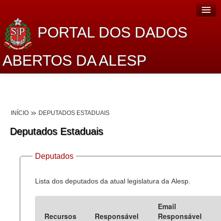
PORTAL DOS DADOS
ABERTOS DA ALESP
Home
Sobre o projeto
INÍCIO
DEPUTADOS ESTADUAIS
Dados Abertos Alesp
Deputados Estaduais
Lei de Acesso à Informação
Deputados
Dados Governamentais Abertos
Planejamento
Lista dos deputados da atual legislatura da Alesp.
Catálogo de dados
Email
Recursos
Responsável
Responsável
Processo Legislativo