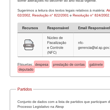
sofrer alterações no decorrer do ano fiscal vigente.
Sugerimos a leitura dos textos legais relativos à matéria:
At
02/2002
,
Resolução n° 822/2001
e
Resolução n° 824/2002
Recursos
Responsável
Email Responsável
Núcleo de
Fiscalização
nfc-
e Controle
gerencia@al.sp.gov.
(NFC)
Etiquetas:
despesa
prestação de contas
gabinete
deputado
Partidos
Conjunto de dados com a lista de partidos que participam 
Processo Legislativo na Alesp