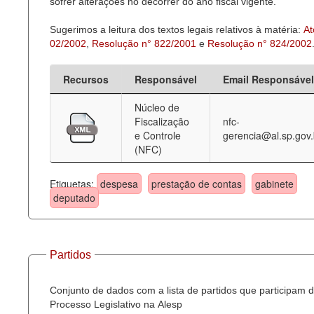
sofrer alterações no decorrer do ano fiscal vigente.
Sugerimos a leitura dos textos legais relativos à matéria:
At
02/2002
,
Resolução n° 822/2001
e
Resolução n° 824/2002
Recursos
Responsável
Email Responsável
Núcleo de
Fiscalização
nfc-
e Controle
gerencia@al.sp.gov.
(NFC)
Etiquetas:
despesa
prestação de contas
gabinete
deputado
Partidos
Conjunto de dados com a lista de partidos que participam 
Processo Legislativo na Alesp