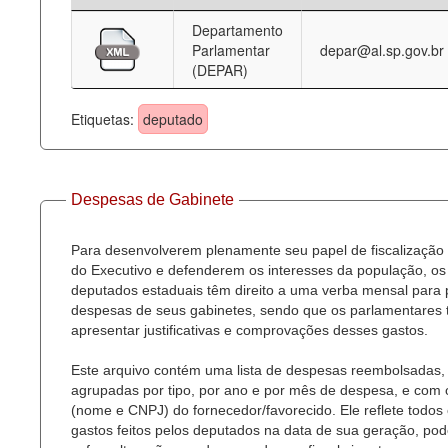
Departamento
Deputados Estaduais
Parlamentar
depar@al.sp.gov.br
(DEPAR)
Administração
Legislação
Etiquetas:
deputado
Agenda
Perguntas frequentes
Despesas de Gabinete
Contato
Para desenvolverem plenamente seu papel de fiscalização
do Executivo e defenderem os interesses da população, os
deputados estaduais têm direito a uma verba mensal para
despesas de seus gabinetes, sendo que os parlamentares
apresentar justificativas e comprovações desses gastos.
Este arquivo contém uma lista de despesas reembolsadas,
agrupadas por tipo, por ano e por mês de despesa, e com
(nome e CNPJ) do fornecedor/favorecido. Ele reflete todos
gastos feitos pelos deputados na data de sua geração, po