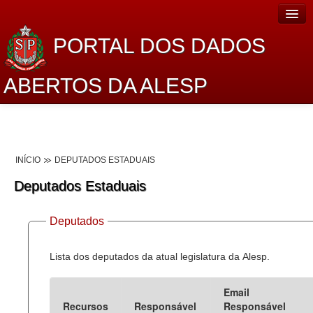
PORTAL DOS DADOS
ABERTOS DA ALESP
Home
Sobre o projeto
INÍCIO
DEPUTADOS ESTADUAIS
Dados Abertos Alesp
Deputados Estaduais
Lei de Acesso à Informação
Deputados
Dados Governamentais Abertos
Planejamento
Lista dos deputados da atual legislatura da Alesp.
Catálogo de dados
Email
Recursos
Responsável
Responsável
Processo Legislativo