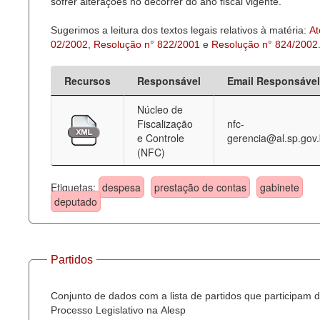
sofrer alterações no decorrer do ano fiscal vigente.
Sugerimos a leitura dos textos legais relativos à matéria:
At
02/2002
,
Resolução n° 822/2001
e
Resolução n° 824/2002
Recursos
Responsável
Email Responsável
Núcleo de
Fiscalização
nfc-
e Controle
gerencia@al.sp.gov.
(NFC)
Etiquetas:
despesa
prestação de contas
gabinete
deputado
Partidos
Conjunto de dados com a lista de partidos que participam 
Processo Legislativo na Alesp