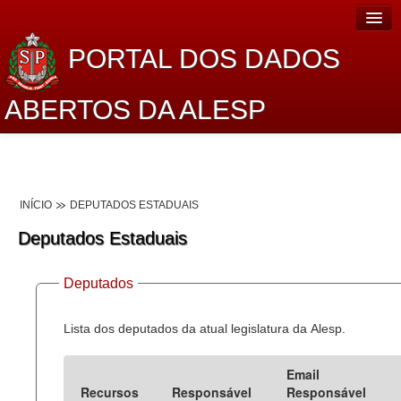
PORTAL DOS DADOS
ABERTOS DA ALESP
Home
Sobre o projeto
INÍCIO
DEPUTADOS ESTADUAIS
Dados Abertos Alesp
Deputados Estaduais
Lei de Acesso à Informação
Deputados
Dados Governamentais Abertos
Planejamento
Lista dos deputados da atual legislatura da Alesp.
Catálogo de dados
Email
Recursos
Responsável
Responsável
Processo Legislativo