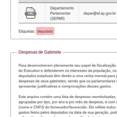
Departamento
Deputados Estaduais
Parlamentar
depar@al.sp.gov.br
(DEPAR)
Administração
Legislação
Etiquetas:
deputado
Agenda
Perguntas frequentes
Despesas de Gabinete
Contato
Para desenvolverem plenamente seu papel de fiscalização
do Executivo e defenderem os interesses da população, os
deputados estaduais têm direito a uma verba mensal para
despesas de seus gabinetes, sendo que os parlamentares
apresentar justificativas e comprovações desses gastos.
Este arquivo contém uma lista de despesas reembolsadas,
agrupadas por tipo, por ano e por mês de despesa, e com
(nome e CNPJ) do fornecedor/favorecido. Ele reflete todos
gastos feitos pelos deputados na data de sua geração, po