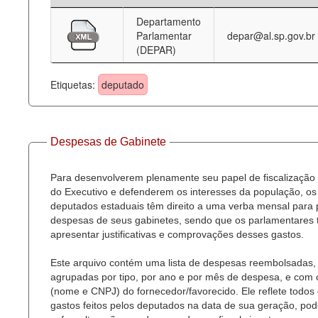
Departamento
Deputados Estaduais
Parlamentar
depar@al.sp.gov.br
(DEPAR)
Administração
Legislação
Etiquetas:
deputado
Agenda
Perguntas frequentes
Despesas de Gabinete
Contato
Para desenvolverem plenamente seu papel de fiscalização
do Executivo e defenderem os interesses da população, os
deputados estaduais têm direito a uma verba mensal para
despesas de seus gabinetes, sendo que os parlamentares
apresentar justificativas e comprovações desses gastos.
Este arquivo contém uma lista de despesas reembolsadas,
agrupadas por tipo, por ano e por mês de despesa, e com
(nome e CNPJ) do fornecedor/favorecido. Ele reflete todos
gastos feitos pelos deputados na data de sua geração, po