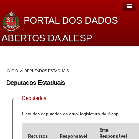
PORTAL DOS DADOS
ABERTOS DA ALESP
Home
Sobre o projeto
INÍCIO
DEPUTADOS ESTADUAIS
Dados Abertos Alesp
Deputados Estaduais
Lei de Acesso à Informação
Deputados
Dados Governamentais Abertos
Planejamento
Lista dos deputados da atual legislatura da Alesp.
Catálogo de dados
Email
Recursos
Responsável
Responsável
Processo Legislativo