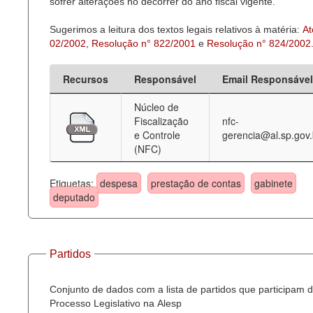
sofrer alterações no decorrer do ano fiscal vigente.
Sugerimos a leitura dos textos legais relativos à matéria:
At
02/2002
,
Resolução n° 822/2001
e
Resolução n° 824/2002
Recursos
Responsável
Email Responsável
Núcleo de
Fiscalização
nfc-
e Controle
gerencia@al.sp.gov.
(NFC)
Etiquetas:
despesa
prestação de contas
gabinete
deputado
Partidos
Conjunto de dados com a lista de partidos que participam 
Processo Legislativo na Alesp