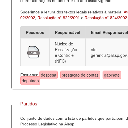
sofrer alterações no decorrer do ano fiscal vigente.
Sugerimos a leitura dos textos legais relativos à matéria:
At
02/2002
,
Resolução n° 822/2001
e
Resolução n° 824/2002
Recursos
Responsável
Email Responsável
Núcleo de
Fiscalização
nfc-
e Controle
gerencia@al.sp.gov.
(NFC)
Etiquetas:
despesa
prestação de contas
gabinete
deputado
Partidos
Conjunto de dados com a lista de partidos que participam 
Processo Legislativo na Alesp