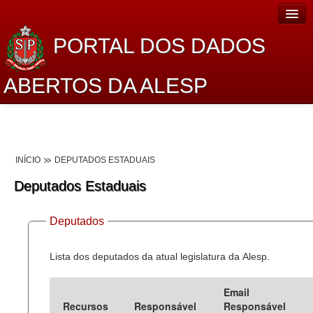
PORTAL DOS DADOS
ABERTOS DA ALESP
Home
Sobre o projeto
INÍCIO
DEPUTADOS ESTADUAIS
Dados Abertos Alesp
Deputados Estaduais
Lei de Acesso à Informação
Deputados
Dados Governamentais Abertos
Planejamento
Lista dos deputados da atual legislatura da Alesp.
Catálogo de dados
Email
Recursos
Responsável
Responsável
Processo Legislativo