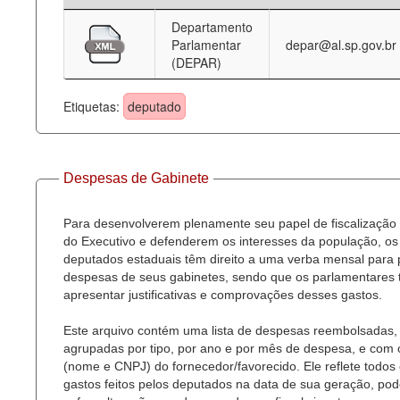
Departamento
Deputados Estaduais
Parlamentar
depar@al.sp.gov.br
(DEPAR)
Administração
Legislação
Etiquetas:
deputado
Agenda
Perguntas frequentes
Despesas de Gabinete
Contato
Para desenvolverem plenamente seu papel de fiscalização
do Executivo e defenderem os interesses da população, os
deputados estaduais têm direito a uma verba mensal para
despesas de seus gabinetes, sendo que os parlamentares
apresentar justificativas e comprovações desses gastos.
Este arquivo contém uma lista de despesas reembolsadas,
agrupadas por tipo, por ano e por mês de despesa, e com
(nome e CNPJ) do fornecedor/favorecido. Ele reflete todos
gastos feitos pelos deputados na data de sua geração, po