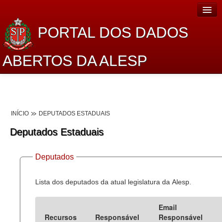
PORTAL DOS DADOS
ABERTOS DA ALESP
Home
Sobre o projeto
INÍCIO
DEPUTADOS ESTADUAIS
Dados Abertos Alesp
Deputados Estaduais
Lei de Acesso à Informação
Deputados
Dados Governamentais Abertos
Planejamento
Lista dos deputados da atual legislatura da Alesp.
Catálogo de dados
Email
Recursos
Responsável
Responsável
Processo Legislativo