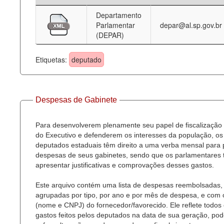
Departamento
Deputados Estaduais
Parlamentar
depar@al.sp.gov.br
(DEPAR)
Administração
Legislação
Etiquetas:
deputado
Agenda
Perguntas frequentes
Despesas de Gabinete
Contato
Para desenvolverem plenamente seu papel de fiscalização
do Executivo e defenderem os interesses da população, os
deputados estaduais têm direito a uma verba mensal para
despesas de seus gabinetes, sendo que os parlamentares
apresentar justificativas e comprovações desses gastos.
Este arquivo contém uma lista de despesas reembolsadas,
agrupadas por tipo, por ano e por mês de despesa, e com
(nome e CNPJ) do fornecedor/favorecido. Ele reflete todos
gastos feitos pelos deputados na data de sua geração, po