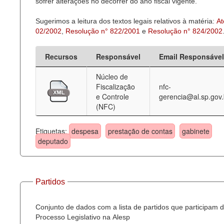
sofrer alterações no decorrer do ano fiscal vigente.
Sugerimos a leitura dos textos legais relativos à matéria:
At
02/2002
,
Resolução n° 822/2001
e
Resolução n° 824/2002
Recursos
Responsável
Email Responsável
Núcleo de
Fiscalização
nfc-
e Controle
gerencia@al.sp.gov.
(NFC)
Etiquetas:
despesa
prestação de contas
gabinete
deputado
Partidos
Conjunto de dados com a lista de partidos que participam 
Processo Legislativo na Alesp