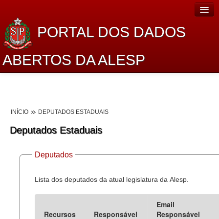
PORTAL DOS DADOS
ABERTOS DA ALESP
Home
Sobre o projeto
INÍCIO
DEPUTADOS ESTADUAIS
Dados Abertos Alesp
Deputados Estaduais
Lei de Acesso à Informação
Deputados
Dados Governamentais Abertos
Planejamento
Lista dos deputados da atual legislatura da Alesp.
Catálogo de dados
Email
Recursos
Responsável
Responsável
Processo Legislativo