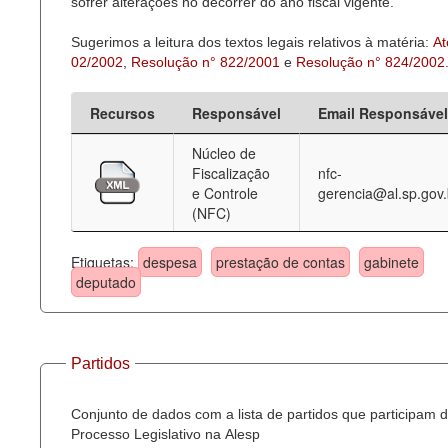
sofrer alterações no decorrer do ano fiscal vigente.
Sugerimos a leitura dos textos legais relativos à matéria:
At
02/2002
,
Resolução n° 822/2001
e
Resolução n° 824/2002
Recursos
Responsável
Email Responsável
Núcleo de
Fiscalização
nfc-
e Controle
gerencia@al.sp.gov.
(NFC)
Etiquetas:
despesa
prestação de contas
gabinete
deputado
Partidos
Conjunto de dados com a lista de partidos que participam 
Processo Legislativo na Alesp