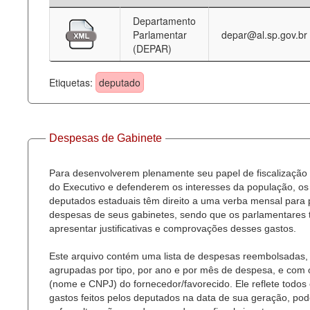
Departamento
Deputados Estaduais
Parlamentar
depar@al.sp.gov.br
(DEPAR)
Administração
Legislação
Etiquetas:
deputado
Agenda
Perguntas frequentes
Despesas de Gabinete
Contato
Para desenvolverem plenamente seu papel de fiscalização
do Executivo e defenderem os interesses da população, os
deputados estaduais têm direito a uma verba mensal para
despesas de seus gabinetes, sendo que os parlamentares
apresentar justificativas e comprovações desses gastos.
Este arquivo contém uma lista de despesas reembolsadas,
agrupadas por tipo, por ano e por mês de despesa, e com
(nome e CNPJ) do fornecedor/favorecido. Ele reflete todos
gastos feitos pelos deputados na data de sua geração, po