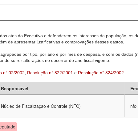
dos atos do Executivo e defenderem os interesses da população, os d
êm de apresentar justificativas e comprovações desses gastos.
agrupadas por tipo, por ano e por mês de despesa, e com os dados (n
ndo sofrer alterações no decorrer do ano fiscal vigente.
o n° 02/2002
,
Resolução n° 822/2001
e
Resolução n° 824/2002
.
Responsável
Ema
Núcleo de Fiscalização e Controle (NFC)
nfc
eputado