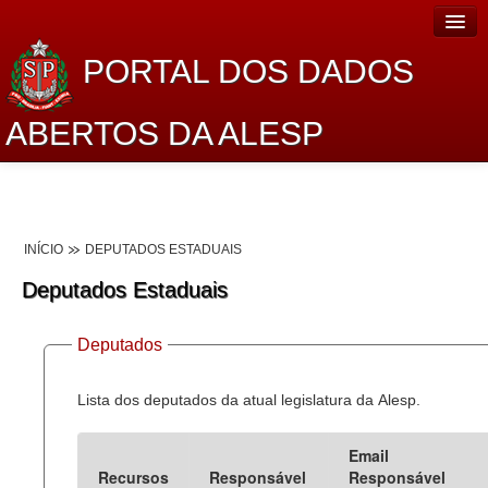
PORTAL DOS DADOS
ABERTOS DA ALESP
Home
Sobre o projeto
INÍCIO
DEPUTADOS ESTADUAIS
Dados Abertos Alesp
Deputados Estaduais
Lei de Acesso à Informação
Deputados
Dados Governamentais Abertos
Planejamento
Lista dos deputados da atual legislatura da Alesp.
Catálogo de dados
Email
Recursos
Responsável
Responsável
Processo Legislativo