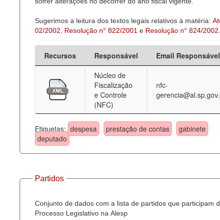
sofrer alterações no decorrer do ano fiscal vigente.
Sugerimos a leitura dos textos legais relativos à matéria:
At
02/2002
,
Resolução n° 822/2001
e
Resolução n° 824/2002
Recursos
Responsável
Email Responsável
Núcleo de
Fiscalização
nfc-
e Controle
gerencia@al.sp.gov.
(NFC)
Etiquetas:
despesa
prestação de contas
gabinete
deputado
Partidos
Conjunto de dados com a lista de partidos que participam 
Processo Legislativo na Alesp