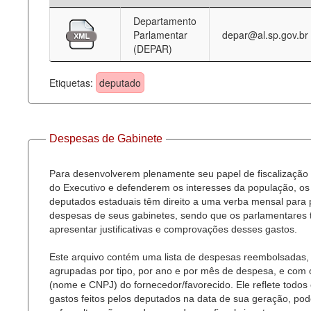
Departamento
Deputados Estaduais
Parlamentar
depar@al.sp.gov.br
(DEPAR)
Administração
Legislação
Etiquetas:
deputado
Agenda
Perguntas frequentes
Despesas de Gabinete
Contato
Para desenvolverem plenamente seu papel de fiscalização
do Executivo e defenderem os interesses da população, os
deputados estaduais têm direito a uma verba mensal para
despesas de seus gabinetes, sendo que os parlamentares
apresentar justificativas e comprovações desses gastos.
Este arquivo contém uma lista de despesas reembolsadas,
agrupadas por tipo, por ano e por mês de despesa, e com
(nome e CNPJ) do fornecedor/favorecido. Ele reflete todos
gastos feitos pelos deputados na data de sua geração, po