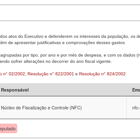
dos atos do Executivo e defenderem os interesses da população, os d
êm de apresentar justificativas e comprovações desses gastos.
agrupadas por tipo, por ano e por mês de despesa, e com os dados (n
ndo sofrer alterações no decorrer do ano fiscal vigente.
o n° 02/2002
,
Resolução n° 822/2001
e
Resolução n° 824/2002
.
Responsável
Ema
Núcleo de Fiscalização e Controle (NFC)
nfc
eputado