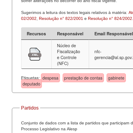
sofrer alterações no decorrer do ano fiscal vigente.
Sugerimos a leitura dos textos legais relativos à matéria:
At
02/2002
,
Resolução n° 822/2001
e
Resolução n° 824/2002
Recursos
Responsável
Email Responsável
Núcleo de
Fiscalização
nfc-
e Controle
gerencia@al.sp.gov.
(NFC)
Etiquetas:
despesa
prestação de contas
gabinete
deputado
Partidos
Conjunto de dados com a lista de partidos que participam 
Processo Legislativo na Alesp