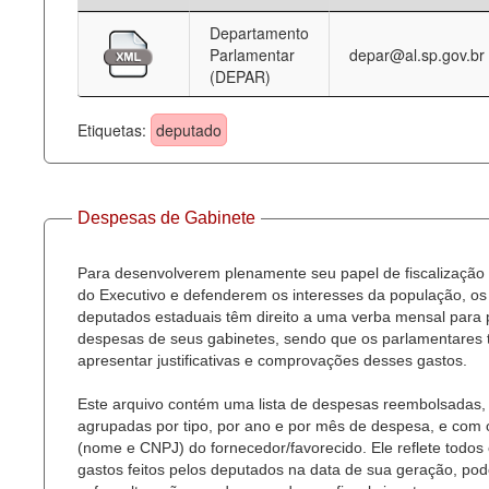
Departamento
Deputados Estaduais
Parlamentar
depar@al.sp.gov.br
(DEPAR)
Administração
Legislação
Etiquetas:
deputado
Agenda
Perguntas frequentes
Despesas de Gabinete
Contato
Para desenvolverem plenamente seu papel de fiscalização
do Executivo e defenderem os interesses da população, os
deputados estaduais têm direito a uma verba mensal para
despesas de seus gabinetes, sendo que os parlamentares
apresentar justificativas e comprovações desses gastos.
Este arquivo contém uma lista de despesas reembolsadas,
agrupadas por tipo, por ano e por mês de despesa, e com
(nome e CNPJ) do fornecedor/favorecido. Ele reflete todos
gastos feitos pelos deputados na data de sua geração, po