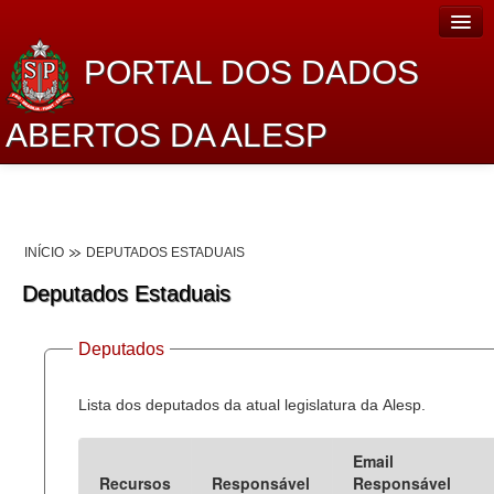
PORTAL DOS DADOS
ABERTOS DA ALESP
Home
Sobre o projeto
INÍCIO
DEPUTADOS ESTADUAIS
Dados Abertos Alesp
Deputados Estaduais
Lei de Acesso à Informação
Deputados
Dados Governamentais Abertos
Planejamento
Lista dos deputados da atual legislatura da Alesp.
Catálogo de dados
Email
Recursos
Responsável
Responsável
Processo Legislativo