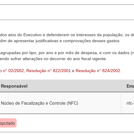
dos atos do Executivo e defenderem os interesses da população, os d
êm de apresentar justificativas e comprovações desses gastos.
agrupadas por tipo, por ano e por mês de despesa, e com os dados (n
ndo sofrer alterações no decorrer do ano fiscal vigente.
o n° 02/2002
,
Resolução n° 822/2001
e
Resolução n° 824/2002
.
Responsável
Ema
Núcleo de Fiscalização e Controle (NFC)
nfc
eputado