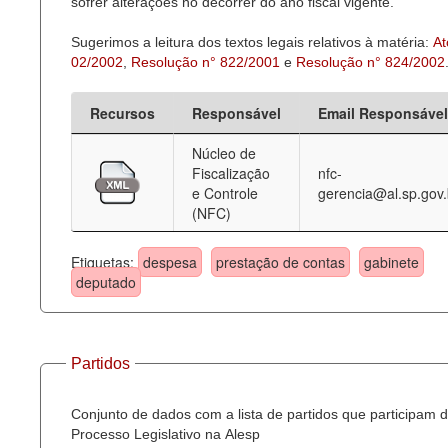
sofrer alterações no decorrer do ano fiscal vigente.
Sugerimos a leitura dos textos legais relativos à matéria:
At
02/2002
,
Resolução n° 822/2001
e
Resolução n° 824/2002
Recursos
Responsável
Email Responsável
Núcleo de
Fiscalização
nfc-
e Controle
gerencia@al.sp.gov.
(NFC)
Etiquetas:
despesa
prestação de contas
gabinete
deputado
Partidos
Conjunto de dados com a lista de partidos que participam 
Processo Legislativo na Alesp