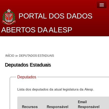
PORTAL DOS DADOS
ABERTOS DA ALESP
Home
Sobre o projeto
INÍCIO
DEPUTADOS ESTADUAIS
Dados Abertos Alesp
Deputados Estaduais
Lei de Acesso à Informação
Deputados
Dados Governamentais Abertos
Planejamento
Lista dos deputados da atual legislatura da Alesp.
Catálogo de dados
Email
Recursos
Responsável
Responsável
Processo Legislativo