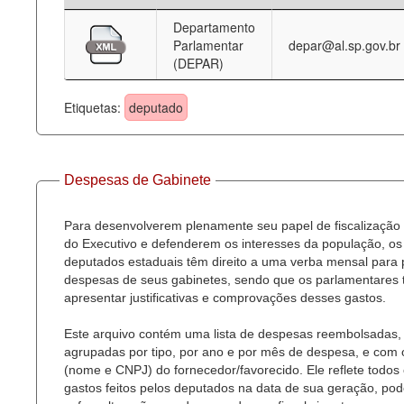
Departamento
Deputados Estaduais
Parlamentar
depar@al.sp.gov.br
(DEPAR)
Administração
Legislação
Etiquetas:
deputado
Agenda
Perguntas frequentes
Despesas de Gabinete
Contato
Para desenvolverem plenamente seu papel de fiscalização
do Executivo e defenderem os interesses da população, os
deputados estaduais têm direito a uma verba mensal para
despesas de seus gabinetes, sendo que os parlamentares
apresentar justificativas e comprovações desses gastos.
Este arquivo contém uma lista de despesas reembolsadas,
agrupadas por tipo, por ano e por mês de despesa, e com
(nome e CNPJ) do fornecedor/favorecido. Ele reflete todos
gastos feitos pelos deputados na data de sua geração, po