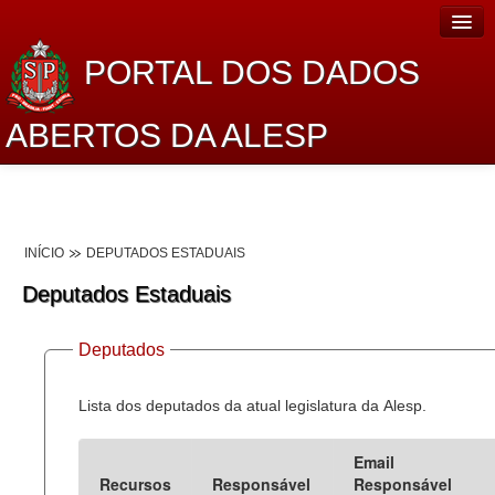
PORTAL DOS DADOS
ABERTOS DA ALESP
Home
Sobre o projeto
INÍCIO
DEPUTADOS ESTADUAIS
Dados Abertos Alesp
Deputados Estaduais
Lei de Acesso à Informação
Deputados
Dados Governamentais Abertos
Planejamento
Lista dos deputados da atual legislatura da Alesp.
Catálogo de dados
Email
Recursos
Responsável
Responsável
Processo Legislativo