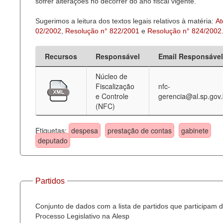
sofrer alterações no decorrer do ano fiscal vigente.
Sugerimos a leitura dos textos legais relativos à matéria:
At
02/2002
,
Resolução n° 822/2001
e
Resolução n° 824/2002
Recursos
Responsável
Email Responsável
Núcleo de
Fiscalização
nfc-
e Controle
gerencia@al.sp.gov.
(NFC)
Etiquetas:
despesa
prestação de contas
gabinete
deputado
Partidos
Conjunto de dados com a lista de partidos que participam 
Processo Legislativo na Alesp