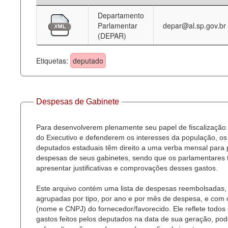
Departamento
Deputados Estaduais
Parlamentar
depar@al.sp.gov.br
(DEPAR)
Administração
Legislação
Etiquetas:
deputado
Agenda
Perguntas frequentes
Despesas de Gabinete
Contato
Para desenvolverem plenamente seu papel de fiscalização
do Executivo e defenderem os interesses da população, os
deputados estaduais têm direito a uma verba mensal para
despesas de seus gabinetes, sendo que os parlamentares
apresentar justificativas e comprovações desses gastos.
Este arquivo contém uma lista de despesas reembolsadas,
agrupadas por tipo, por ano e por mês de despesa, e com
(nome e CNPJ) do fornecedor/favorecido. Ele reflete todos
gastos feitos pelos deputados na data de sua geração, po