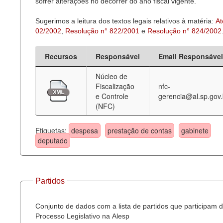
sofrer alterações no decorrer do ano fiscal vigente.
Sugerimos a leitura dos textos legais relativos à matéria:
At
02/2002
,
Resolução n° 822/2001
e
Resolução n° 824/2002
Recursos
Responsável
Email Responsável
Núcleo de
Fiscalização
nfc-
e Controle
gerencia@al.sp.gov.
(NFC)
Etiquetas:
despesa
prestação de contas
gabinete
deputado
Partidos
Conjunto de dados com a lista de partidos que participam 
Processo Legislativo na Alesp