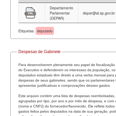
Departamento
Deputados Estaduais
Parlamentar
depar@al.sp.gov.br
(DEPAR)
Administração
Legislação
Etiquetas:
deputado
Agenda
Perguntas frequentes
Despesas de Gabinete
Contato
Para desenvolverem plenamente seu papel de fiscalização
do Executivo e defenderem os interesses da população, os
deputados estaduais têm direito a uma verba mensal para
despesas de seus gabinetes, sendo que os parlamentares
apresentar justificativas e comprovações desses gastos.
Este arquivo contém uma lista de despesas reembolsadas,
agrupadas por tipo, por ano e por mês de despesa, e com
(nome e CNPJ) do fornecedor/favorecido. Ele reflete todos
gastos feitos pelos deputados na data de sua geração, po