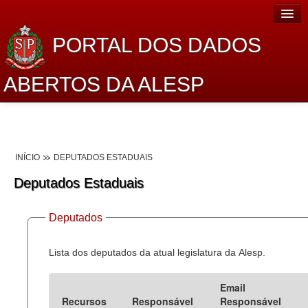
PORTAL DOS DADOS
ABERTOS DA ALESP
Home
Sobre o projeto
INÍCIO
DEPUTADOS ESTADUAIS
Dados Abertos Alesp
Deputados Estaduais
Lei de Acesso à Informação
Deputados
Dados Governamentais Abertos
Planejamento
Lista dos deputados da atual legislatura da Alesp.
Catálogo de dados
Email
Recursos
Responsável
Responsável
Processo Legislativo