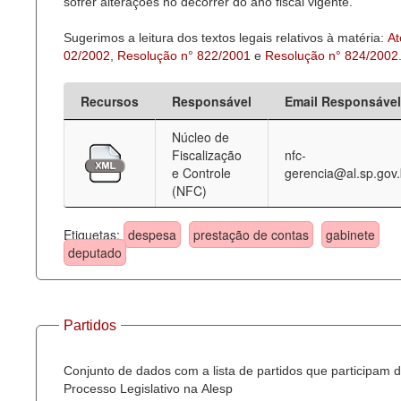
sofrer alterações no decorrer do ano fiscal vigente.
Sugerimos a leitura dos textos legais relativos à matéria:
At
02/2002
,
Resolução n° 822/2001
e
Resolução n° 824/2002
Recursos
Responsável
Email Responsável
Núcleo de
Fiscalização
nfc-
e Controle
gerencia@al.sp.gov.
(NFC)
Etiquetas:
despesa
prestação de contas
gabinete
deputado
Partidos
Conjunto de dados com a lista de partidos que participam 
Processo Legislativo na Alesp