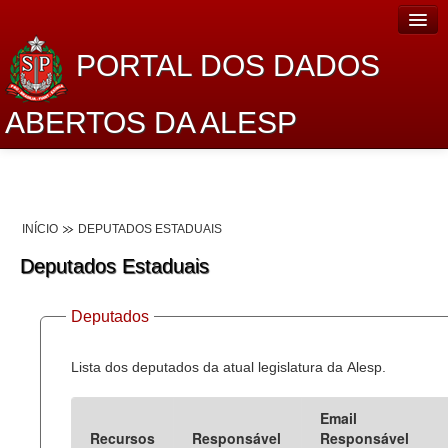
PORTAL DOS DADOS
ABERTOS DA ALESP
Home
Sobre o projeto
INÍCIO
DEPUTADOS ESTADUAIS
Dados Abertos Alesp
Deputados Estaduais
Lei de Acesso à Informação
Deputados
Dados Governamentais Abertos
Planejamento
Lista dos deputados da atual legislatura da Alesp.
Catálogo de dados
Email
Recursos
Responsável
Responsável
Processo Legislativo