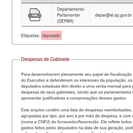
Departamento
Deputados Estaduais
Parlamentar
depar@al.sp.gov.br
(DEPAR)
Administração
Legislação
Etiquetas:
deputado
Agenda
Perguntas frequentes
Despesas de Gabinete
Contato
Para desenvolverem plenamente seu papel de fiscalização
do Executivo e defenderem os interesses da população, os
deputados estaduais têm direito a uma verba mensal para
despesas de seus gabinetes, sendo que os parlamentares
apresentar justificativas e comprovações desses gastos.
Este arquivo contém uma lista de despesas reembolsadas,
agrupadas por tipo, por ano e por mês de despesa, e com
(nome e CNPJ) do fornecedor/favorecido. Ele reflete todos
gastos feitos pelos deputados na data de sua geração, po